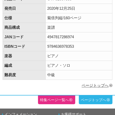
発売日
2020年12月25日
仕様
菊倍判縦/160ページ
商品構成
楽譜
JANコード
4947817286974
ISBNコード
9784636978353
楽器
ピアノ
編成
ピアノ・ソロ
難易度
中級
ページトップへ
特集ページ一覧へ
ページトップへ
インフォメーション
お客様サポート