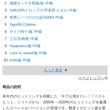
2
感謝カンゲキ雨嵐/
嵐
/中級
3
SAKURAドロップス/
宇多田 ヒカル
/中級
4
世界に一つだけの花/
SMAP
/中級
5
Sign/
Mr.Children
6
サクラ咲ケ/
嵐
/中級
7
三日月/
絢香
/中級
8
Happiness/
嵐
/中級
9
Love so sweet/
嵐
/中級
10
truth/
嵐
/中級
もっと見る
ページトップへ
商品の説明
各年代のヒットソングを収載した「今でも弾きたい！！ベスト
ヒット」シリーズから、2000年～2020年のヒットソングを厳選
したスペシャルバージョンの登場です。数多くのヒット曲を輩