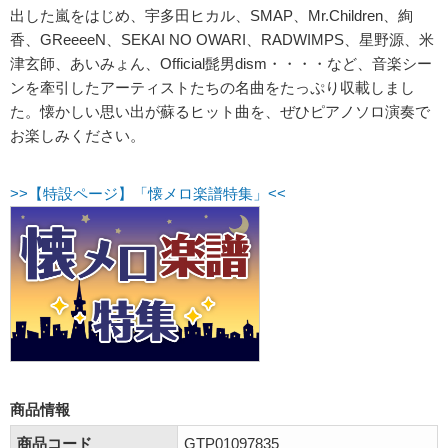
出した嵐をはじめ、宇多田ヒカル、SMAP、Mr.Children、絢
香、GReeeeN、SEKAI NO OWARI、RADWIMPS、星野源、米
津玄師、あいみょん、Official髭男dism・・・・など、音楽シー
ンを牽引したアーティストたちの名曲をたっぷり収載しまし
た。懐かしい思い出が蘇るヒット曲を、ぜひピアノソロ演奏で
お楽しみください。
>>【特設ページ】「懐メロ楽譜特集」<<
商品情報
商品コード
GTP01097835