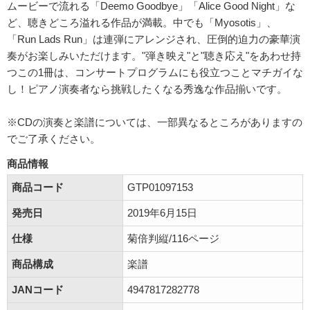
ムービーで流れる「Deemo Goodbye」「Alice Good Night」な
ど、聴きどころ溢れる作品が満載。中でも「Myosotis」、
「Run Lads Run」は連弾にアレンジされ、圧倒的迫力の豪華演
奏がお楽しみいただけます。"弾き映え"と"聴き応え"をあわせ持
つこの1冊は、コンサートプログラムにも役立つことマチガイな
し！ピアノ演奏者なら挑戦したくなる秀逸な作品揃いです。
※CDの演奏と楽譜については、一部異なるところがありますの
でご了承ください。
商品情報
商品コード
GTP01097153
発売日
2019年6月15日
仕様
菊倍判縦/116ページ
商品構成
楽譜
JANコード
4947817282778