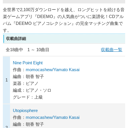
全世界で2,100万ダウンロードを越え、ロングヒットを続ける音
楽ゲームアプリ『DEEMO』の人気曲がついに楽譜化！CDアル
バム『DEEMO ピアノコレクション』の完全マッチング曲集で
す。
収載曲詳細
全
18
曲中 1 ～ 10曲目
収載曲一覧
Nine Point Eight
作曲：
momocashew/Yamato Kasai
編曲：朝香 智子
1
楽器：ピアノ
編成：ピアノ・ソロ
グレード：上級
Utopiosphere
作曲：
momocashew/Yamato Kasai
編曲：朝香 智子
2