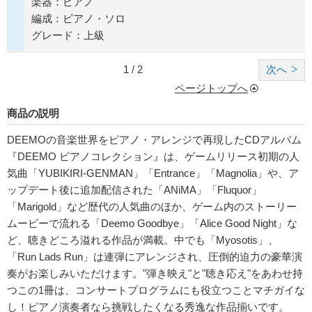
楽器：ピアノ
編成：ピアノ・ソロ
グレード：上級
1 / 2
次へ
ページトップへ
商品の説明
DEEMOの音楽世界をピアノ・アレンジで再現したCDアルバム
『DEEMO ピアノコレクション』は、ゲームリリース初期の人
気曲「YUBIKIRI-GENMAN」「Entrance」「Magnolia」や、ア
ップデート後に追加配信された「ANiMA」「Fluquor」
「Marigold」など歴代の人気曲のほか、ゲーム内のストーリー
ムービーで流れる「Deemo Goodbye」「Alice Good Night」な
ど、聴きどころ溢れる作品が満載。中でも「Myosotis」、
「Run Lads Run」は連弾にアレンジされ、圧倒的迫力の豪華演
奏がお楽しみいただけます。"弾き映え"と"聴き応え"をあわせ持
つこの1冊は、コンサートプログラムにも役立つことマチガイな
し！ピアノ演奏者なら挑戦したくなる秀逸な作品揃いです。