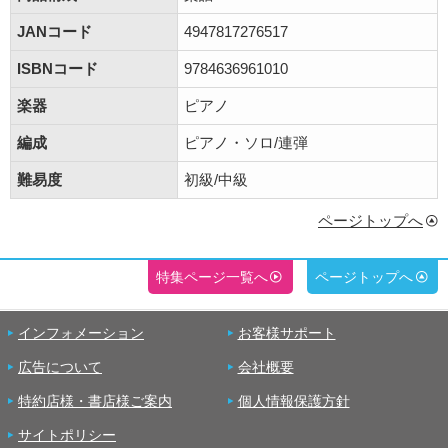
JANコード
4947817276517
ISBNコード
9784636961010
楽器
ピアノ
編成
ピアノ・ソロ/連弾
難易度
初級/中級
ページトップへ
特集ページ一覧へ
ページトップへ
インフォメーション
お客様サポート
広告について
会社概要
特約店様・書店様ご案内
個人情報保護方針
サイトポリシー