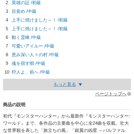
2
英雄の証 /初級
3
目覚め /中級
4
上手に焼けました～！ /初級
5
上手に焼けました～！ /初級
6
動く霊峰 /中級
7
可愛いアイルー /中級
8
恵み深い人々の村 /中級
9
魂を宿す唄 /中級
10
狩人よ、前へ /中級
もっと見る
ページトップへ
商品の説明
初代『モンスターハンター』から最新作『モンスターハンター:
ワールド』まで、各作品の主要曲を中心に全24曲を収載。壮大
な世界観を表した「旅立ちの風」「銀翼の凶星 ～バルファル