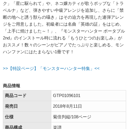
ク」「星に駆られて」や、ネコ嬢カティが歌うポップな「トラ
ベルナ」など、弾きやすい中級アレンジを追加し、さらに「禁
断の地へと誘う獣らの囁き」はその迫力を再現した連弾アレン
ジをご用意しました。初級者には名曲「英雄の証」をはじめ、
「上手に焼けました～！」、『モンスターハンター ポータブル
2nd』のインストール時に流れる「もうひとつのお楽しみ」が
おススメ！数々のシーンがピアノでたっぷりと楽しめる、モン
ハンファンにはたまらない1冊です！
>>【特設ページ】「モンスターハンター特集」<<
商品情報
商品コード
GTP01096101
発売日
2018年8月11日
仕様
菊倍判縦/108ページ
商品構成
楽譜