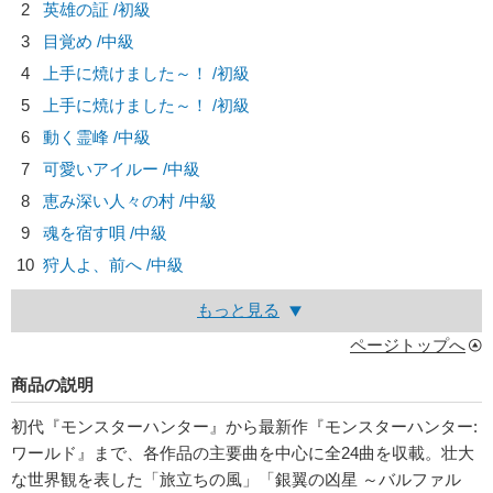
2
英雄の証 /初級
3
目覚め /中級
4
上手に焼けました～！ /初級
5
上手に焼けました～！ /初級
6
動く霊峰 /中級
7
可愛いアイルー /中級
8
恵み深い人々の村 /中級
9
魂を宿す唄 /中級
10
狩人よ、前へ /中級
もっと見る
ページトップへ
商品の説明
初代『モンスターハンター』から最新作『モンスターハンター:
ワールド』まで、各作品の主要曲を中心に全24曲を収載。壮大
な世界観を表した「旅立ちの風」「銀翼の凶星 ～バルファル