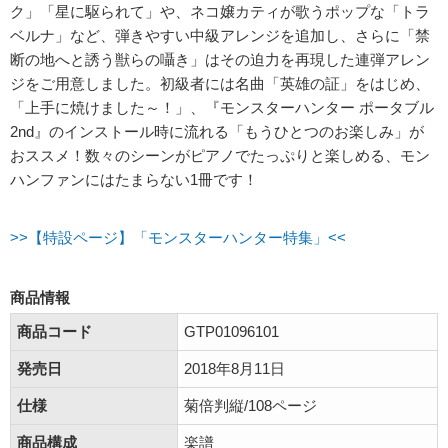
ク」「星に駆られて」や、ネコ嬢カティが歌うポップな「トラ
ベルナ」など、弾きやすい中級アレンジを追加し、さらに「禁
断の地へと誘う獣らの囁き」はその迫力を再現した連弾アレン
ジをご用意しました。初級者には名曲「英雄の証」をはじめ、
「上手に焼けました～！」、『モンスターハンター ポータブル
2nd』のインストール時に流れる「もうひとつのお楽しみ」が
おススメ！数々のシーンがピアノでたっぷりと楽しめる、モン
ハンファンにはたまらない1冊です！
>>【特設ページ】「モンスターハンター特集」<<
商品情報
商品コード
GTP01096101
発売日
2018年8月11日
仕様
菊倍判縦/108ページ
商品構成
楽譜