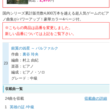
2,970
税込：
円
国内シリーズ累計販売数4,800万本を越える超人気ゲームのピア
ノ曲集がパワーアップ！豪華カラー4ページ付。
※こちらの商品は品番を変更しました。
新しい品番については上記をご覧下さい。
銀翼の凶星 ～ バルファルク
作曲：
裏谷 玲央
編曲：村上 由紀
23
楽器：ピアノ
編成：ピアノ・ソロ
グレード：中級
収載曲一覧
24曲を収載
収載曲の詳細
1
英雄の証 /中級