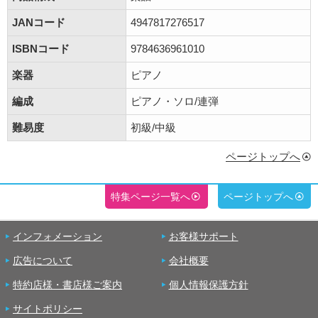
JANコード
4947817276517
ISBNコード
9784636961010
楽器
ピアノ
編成
ピアノ・ソロ/連弾
難易度
初級/中級
ページトップへ
特集ページ一覧へ
ページトップへ
インフォメーション
お客様サポート
広告について
会社概要
特約店様・書店様ご案内
個人情報保護方針
サイトポリシー