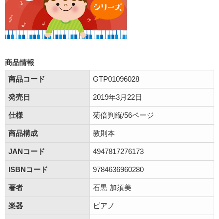
商品情報
商品コード
GTP01096028
発売日
2019年3月22日
仕様
菊倍判縦/56ページ
商品構成
教則本
JANコード
4947817276173
ISBNコード
9784636960280
著者
石黒 加須美
楽器
ピアノ