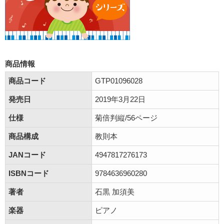
商品情報
商品コード
GTP01096028
発売日
2019年3月22日
仕様
菊倍判縦/56ページ
商品構成
教則本
JANコード
4947817276173
ISBNコード
9784636960280
著者
石黒 加須美
楽器
ピアノ