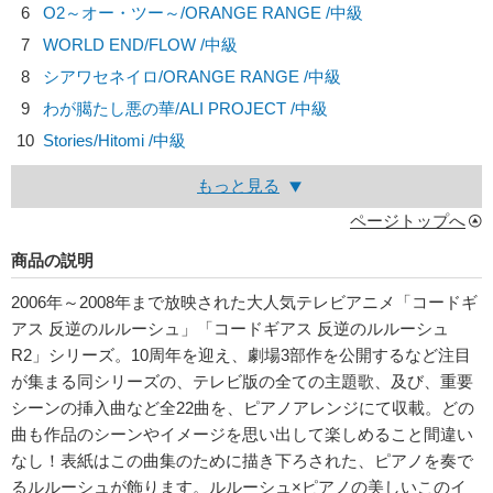
6
O2～オー・ツー～/
ORANGE RANGE
/中級
7
WORLD END/
FLOW
/中級
8
シアワセネイロ/
ORANGE RANGE
/中級
9
わが臈たし悪の華/
ALI PROJECT
/中級
10
Stories/
Hitomi
/中級
もっと見る
ページトップへ
商品の説明
2006年～2008年まで放映された大人気テレビアニメ「コードギ
アス 反逆のルルーシュ」「コードギアス 反逆のルルーシュ
R2」シリーズ。10周年を迎え、劇場3部作を公開するなど注目
が集まる同シリーズの、テレビ版の全ての主題歌、及び、重要
シーンの挿入曲など全22曲を、ピアノアレンジにて収載。どの
曲も作品のシーンやイメージを思い出して楽しめること間違い
なし！表紙はこの曲集のために描き下ろされた、ピアノを奏で
るルルーシュが飾ります。ルルーシュ×ピアノの美しいこのイ