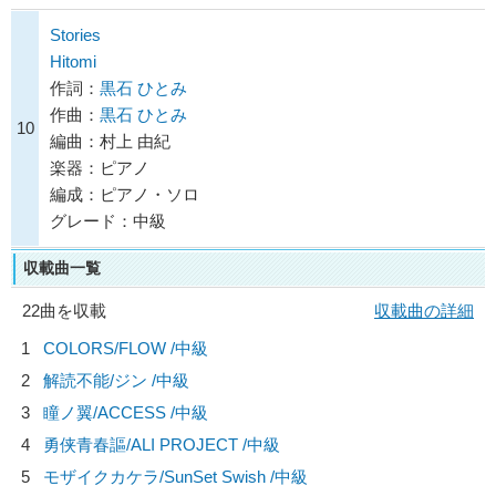
Stories
Hitomi
作詞：
黒石 ひとみ
作曲：
黒石 ひとみ
10
編曲：村上 由紀
楽器：ピアノ
編成：ピアノ・ソロ
グレード：中級
収載曲一覧
22曲を収載
収載曲の詳細
1
COLORS/
FLOW
/中級
2
解読不能/
ジン
/中級
3
瞳ノ翼/
ACCESS
/中級
4
勇侠青春謳/
ALI PROJECT
/中級
5
モザイクカケラ/
SunSet Swish
/中級