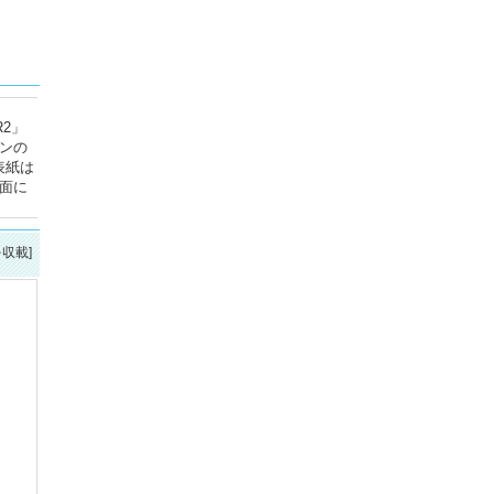
2」
ンの
表紙は
面に
を収載]