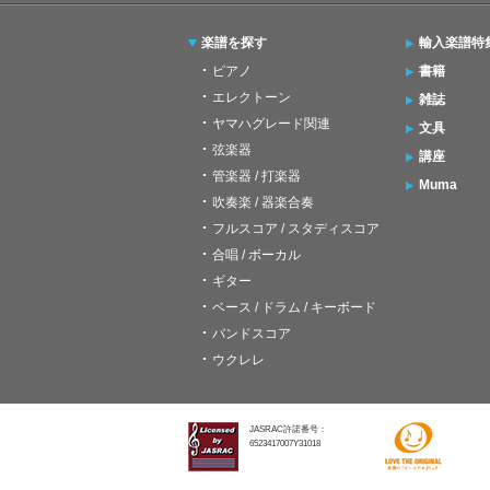
楽譜を探す
輸入楽譜特
ピアノ
書籍
エレクトーン
雑誌
ヤマハグレード関連
文具
弦楽器
講座
管楽器 / 打楽器
Muma
吹奏楽 / 器楽合奏
フルスコア / スタディスコア
合唱 / ボーカル
ギター
ベース / ドラム / キーボード
バンドスコア
ウクレレ
JASRAC許諾番号：
6523417007Y31018