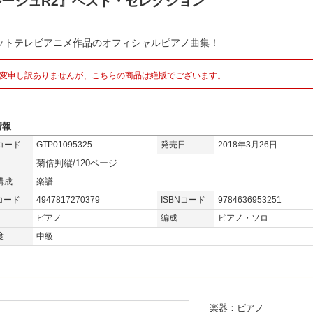
ルーシュR2』ベスト・セレクション
ットテレビアニメ作品のオフィシャルピアノ曲集！
変申し訳ありませんが、こちらの商品は絶版でございます。
情報
コード
GTP01095325
発売日
2018年3月26日
菊倍判縦/120ページ
構成
楽譜
コード
4947817270379
ISBNコード
9784636953251
ピアノ
編成
ピアノ・ソロ
度
中級
楽器：ピアノ