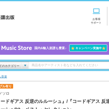
お客様
サポート
★
★
国内&輸入楽譜も豊富♪
キャンペーン実施中
てのカテゴリー
ム音楽
プル有り
ノソロ
ードギアス 反逆のルルーシュ』/『コードギアス 反