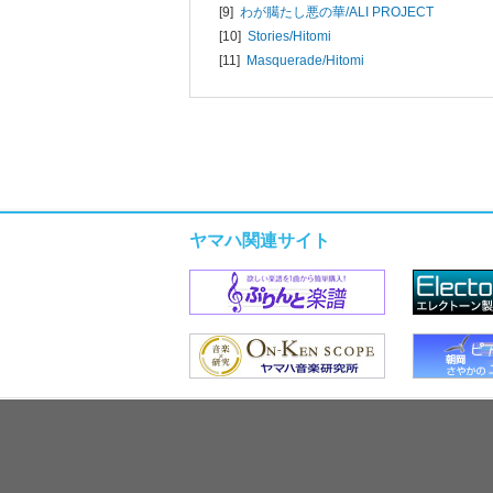
[9]
わが臈たし悪の華/
ALI PROJECT
[10]
Stories/
Hitomi
[11]
Masquerade/
Hitomi
ヤマハ関連サイト