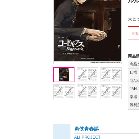
ル
大ヒ
※大
商品
商品
仕様
商品
JAN
楽器
難易
勇侠青春謳
ALI PROJECT