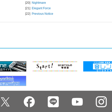
[20]
Nightmare
[21]
Elegant Force
[22]
Previous Notice