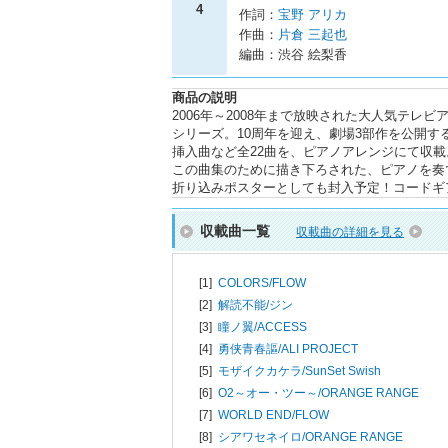
4
作詞：
宝野 アリカ
作曲：
片倉 三起也
編曲：渋谷 絵梨香
商品の説明
2006年～2008年まで放映された大人気テレ
シリーズ。10周年を迎え、劇場3部作を公開
挿入曲など全22曲を、ピアノアレンジにて収
この曲集のために描き下ろされた、ピアノを奏
折り込みポスターとしても封入予定！コードギ
収載曲一覧
収載曲の詳細を見る
[1]
COLORS/
FLOW
[2]
解読不能/
ジン
[3]
瞳ノ翼/
ACCESS
[4]
勇侠青春謳/
ALI PROJECT
[5]
モザイクカケラ/
SunSet Swish
[6]
O2～オー・ツー～/
ORANGE RANGE
[7]
WORLD END/
FLOW
[8]
シアワセネイロ/
ORANGE RANGE