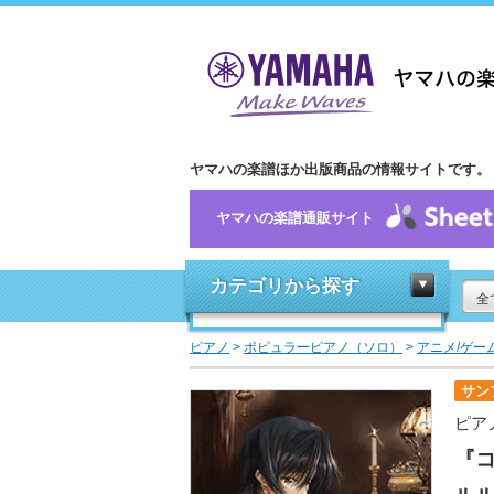
ヤマハの楽譜ほか出版商品の情報サイトです。
ヤマハの楽譜通販サイト
カテゴリから探す
全
ピアノ
>
ポピュラーピアノ（ソロ）
>
アニメ/ゲー
サン
ピア
『コ