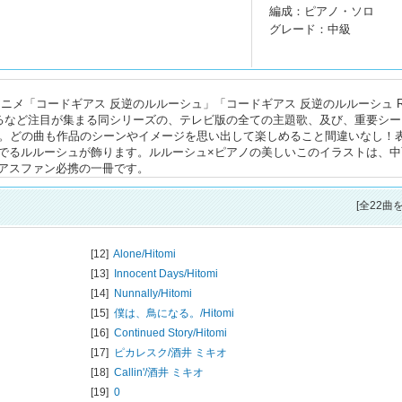
編成：ピアノ・ソロ
グレード：中級
ビアニメ「コードギアス 反逆のルルーシュ」「コードギアス 反逆のルルーシュ R
するなど注目が集まる同シリーズの、テレビ版の全ての主題歌、及び、重要シー
載。どの曲も作品のシーンやイメージを思い出して楽しめること間違いなし！
でるルルーシュが飾ります。ルルーシュ×ピアノの美しいこのイラストは、中
アスファン必携の一冊です。
[全22曲
[12]
Alone/
Hitomi
[13]
Innocent Days/
Hitomi
[14]
Nunnally/
Hitomi
[15]
僕は、鳥になる。/
Hitomi
[16]
Continued Story/
Hitomi
[17]
ピカレスク/
酒井 ミキオ
[18]
Callin'/
酒井 ミキオ
[19]
0