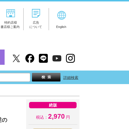
特約店様
広告
書店様ご案内
について
English
詳細検索
絶版
2,970
税込：
円
逆の