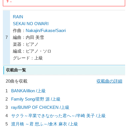
す。
RAIN
SEKAI NO OWARI
作曲：
Nakajin/Fukase/Saori
7
編曲：内田 美雪
楽器：ピアノ
編成：ピアノ・ソロ
グレード：上級
収載曲一覧
20曲を収載
収載曲の詳細
1
BANKA/
illion
/上級
2
Family Song/
星野 源
/上級
3
ray/
BUMP OF CHICKEN
/上級
4
サクラ～卒業できなかった君へ～/
半崎 美子
/上級
5
渡月橋 ～君 想ふ～/
倉木 麻衣
/上級