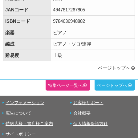
JANコード
4947817267805
ISBNコード
9784636948882
楽器
ピアノ
編成
ピアノ・ソロ/連弾
難易度
上級
ページトップへ
特集ページ一覧へ
ページトップへ
インフォメーション
お客様サポート
広告について
会社概要
特約店様・書店様ご案内
個人情報保護方針
サイトポリシー