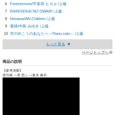
6
Forevermore/
宇多田 ヒカル
/上級
7
RAIN/
SEKAI NO OWARI
/上級
8
himawari/
Mr.Children
/上級
9
慕情/
中島 みゆき
/上級
10
空の向こうのあなたへ～Piano solo～ /上級
もっと見る
ページトップへ
商品の説明