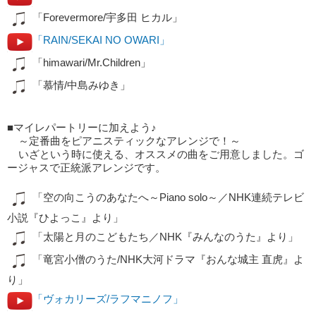
「Forevermore/宇多田 ヒカル」
「RAIN/SEKAI NO OWARI」
「himawari/Mr.Children」
「慕情/中島みゆき」
■マイレパートリーに加えよう♪
～定番曲をピアニスティックなアレンジで！～
いざという時に使える、オススメの曲をご用意しました。ゴ
ージャスで正統派アレンジです。
「空の向こうのあなたへ～Piano solo～／NHK連続テレビ
小説『ひよっこ』より」
「太陽と月のこどもたち／NHK『みんなのうた』より」
「竜宮小僧のうた/NHK大河ドラマ『おんな城主 直虎』よ
り」
「ヴォカリーズ/ラフマニノフ」