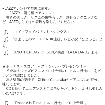
■JAZZアレンジで華麗に演奏♪
～JAZZYに響く極上アレンジ！～
響きの美しさ、リズムの気持ちよさ、魅せるテクニックな
ど、JAZZならではの表現を楽しんでください。
「マイ・フェイバリット・シングス」
「ひよっこのマーチ／NHK連続テレビ小説『ひよっこ』よ
り」
「ANOTHER DAY OF SUN／映画『LA LA LAND』より」
★ボーナス・スコア ～スペシャル・プレゼンツ！～
初登場！ジャズピアニスト山中千尋の「トルコ行進曲」をピ
アノソロ譜にしました。
本人監修の楽譜で、Chihiro Yamanakaのピアニズムが存分に
味わえます。
CDを聴いてニュアンスをご参考いただけると、よりお楽しみ
いただけます。
「Rondo Alla Turca -トルコ行進曲-／山中千尋-」