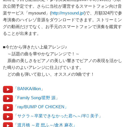
次公開予定です。さらに当社が運営するスマートフォン向け音
楽サービス「mysound」(
http://mysound.jp/
)で、月額324円で参
考演奏のハイレゾ音源をダウンロードできます。ストリーミン
グの動画だけでなく、お手元のスマートフォンで演奏を鑑賞す
ることが出来ます。
■今だから弾きたい上級アレンジ♪
～話題の曲を華やかなアレンジで！～
原曲の美しさをピアノの美しい響きでピアノの表現を活かし
た鳴りのよいアレンジに仕上げています。
どの曲も弾いて欲しい、オススメの9曲です！
「BANKA/illion」
「Family Song/星野 源」
「ray/BUMP OF CHICKEN」
「サクラ～卒業できなかった君へ～/半 美子」
「渡月橋 ～君 想ふ～/倉木 麻衣」