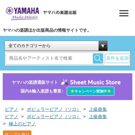
ヤマハの楽譜ほか出版商品の情報サイトです。
条件を追加
ヤマハの楽譜通販サイト
国内&輸入楽譜も豊富♪
★
★
キャンペーン実施中
ピアノ
>
ポピュラーピアノ（ソロ）
>
上級曲集
ピアノ
>
ポピュラーピアノ（ソロ）
>
上級曲集
>
極上のピアノ
サンプル有り