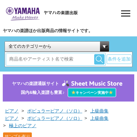
ヤマハの楽譜ほか出版商品の情報サイトです。
条件を追加
ヤマハの楽譜通販サイト
国内&輸入楽譜も豊富♪
★
★
キャンペーン実施中
ピアノ
>
ポピュラーピアノ（ソロ）
>
上級曲集
ピアノ
>
ポピュラーピアノ（ソロ）
>
上級曲集
>
極上のピアノ
サンプル有り