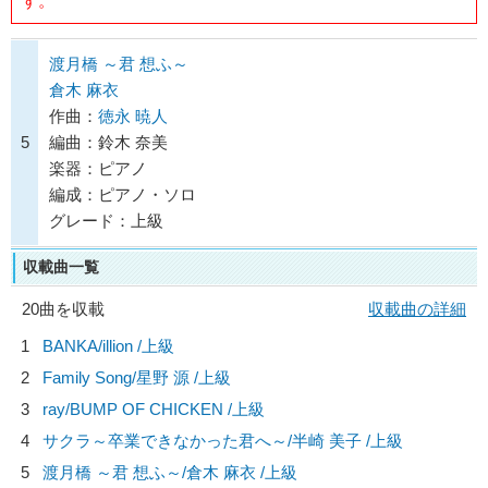
す。
渡月橋 ～君 想ふ～
倉木 麻衣
作曲：
徳永 暁人
5
編曲：鈴木 奈美
楽器：ピアノ
編成：ピアノ・ソロ
グレード：上級
収載曲一覧
20曲を収載
収載曲の詳細
1
BANKA/
illion
/上級
2
Family Song/
星野 源
/上級
3
ray/
BUMP OF CHICKEN
/上級
4
サクラ～卒業できなかった君へ～/
半崎 美子
/上級
5
渡月橋 ～君 想ふ～/
倉木 麻衣
/上級