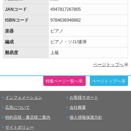
JANコード
4947817267805
ISBNコード
9784636948882
楽器
ピアノ
編成
ピアノ・ソロ/連弾
難易度
上級
ページトップへ
特集ページ一覧へ
ページトップへ
インフォメーション
お客様サポート
広告について
会社概要
特約店様・書店様ご案内
個人情報保護方針
サイトポリシー