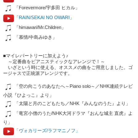
「Forevermore/宇多田 ヒカル」
「RAIN/SEKAI NO OWARI」
「himawari/Mr.Children」
「慕情/中島みゆき」
■マイレパートリーに加えよう♪
～定番曲をピアニスティックなアレンジで！～
いざという時に使える、オススメの曲をご用意しました。ゴ
ージャスで正統派アレンジです。
「空の向こうのあなたへ～Piano solo～／NHK連続テレビ
小説『ひよっこ』より」
「太陽と月のこどもたち／NHK『みんなのうた』より」
「竜宮小僧のうた/NHK大河ドラマ『おんな城主 直虎』よ
り」
「ヴォカリーズ/ラフマニノフ」