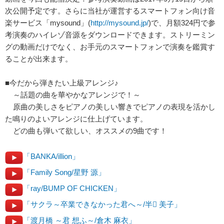
次公開予定です。さらに当社が運営するスマートフォン向け音
楽サービス「mysound」(
http://mysound.jp/
)で、月額324円で参
考演奏のハイレゾ音源をダウンロードできます。ストリーミン
グの動画だけでなく、お手元のスマートフォンで演奏を鑑賞す
ることが出来ます。
■今だから弾きたい上級アレンジ♪
～話題の曲を華やかなアレンジで！～
原曲の美しさをピアノの美しい響きでピアノの表現を活かし
た鳴りのよいアレンジに仕上げています。
どの曲も弾いて欲しい、オススメの9曲です！
「BANKA/illion」
「Family Song/星野 源」
「ray/BUMP OF CHICKEN」
「サクラ～卒業できなかった君へ～/半 美子」
「渡月橋 ～君 想ふ～/倉木 麻衣」