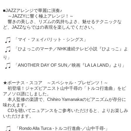
■JAZZアレンジで華麗に演奏♪
～JAZZYに響く極上アレンジ！～
響きの美しさ、リズムの気持ちよさ、魅せるテクニックな
ど、JAZZならではの表現を楽しんでください。
「マイ・フェイバリット・シングス」
「ひよっこのマーチ／NHK連続テレビ小説『ひよっこ』よ
り」
「ANOTHER DAY OF SUN／映画『LA LA LAND』より」
★ボーナス・スコア ～スペシャル・プレゼンツ！～
初登場！ジャズピアニスト山中千尋の「トルコ行進曲」をピ
アノソロ譜にしました。
本人監修の楽譜で、Chihiro Yamanakaのピアニズムが存分に
味わえます。
CDを聴いてニュアンスをご参考いただけると、よりお楽しみ
いただけます。
「Rondo Alla Turca -トルコ行進曲-／山中千尋-」