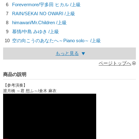
6
Forevermore/
宇多田 ヒカル
/上級
7
RAIN/
SEKAI NO OWARI
/上級
8
himawari/
Mr.Children
/上級
9
慕情/
中島 みゆき
/上級
10
空の向こうのあなたへ～Piano solo～ /上級
もっと見る
ページトップへ
商品の説明