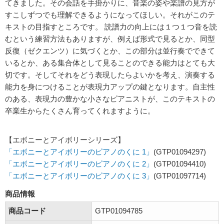
てきました。その会話を手掛かりに、音楽の姿や楽譜の見方が
すこしずつでも理解できるようになってほしい。それがこのテ
キストの目指すところです。 読譜力の向上には１つ１つ音を読
むという練習方法もありますが、例えば形式で見るとか、同型
反復（ゼクエンツ）に気づくとか、この部分は並行奏でできて
いるとか、ある集合体として見ることのできる能力はとても大
切です。そしてそれをどう表現したらよいかを考え、演奏する
能力を身につけることが表現力アップの鍵となります。自主性
のある、表現力の豊かな小さなピアニストが、このテキストの
卒業生からたくさん育ってくれますように。
【エボニーとアイボリーシリーズ】
「エボニーとアイボリーのピアノのくに 1」
(GTP01094297)
「エボニーとアイボリーのピアノのくに 2」
(GTP01094410)
「エボニーとアイボリーのピアノのくに 3」
(GTP01097714)
商品情報
商品コード
GTP01094785