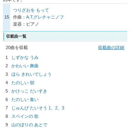
つりざおを もって
15
作曲：
A.T.グレチャニノフ
楽器：ピアノ
収載曲一覧
20曲を収載
収載曲の詳細
1
しずかな うみ
2
かわいい 舞曲
3
ほら きれいでしょう
4
たのしい 朝
5
かけっこ だいすき
6
たのしい 集い
7
じゅんび たいそう 1、2、3
8
スペインの 歌
9
山のぼりの あとで