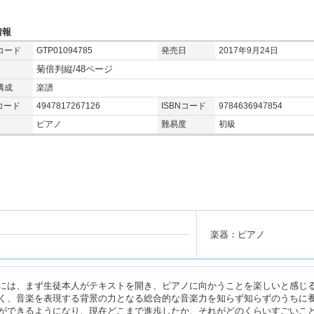
情報
コード
GTP01094785
発売日
2017年9月24日
菊倍判縦/48ページ
構成
楽譜
コード
4947817267126
ISBNコード
9784636947854
ピアノ
難易度
初級
楽器：ピアノ
には、まず生徒本人がテキストを開き、ピアノに向かうことを楽しいと感じ
く、音楽を表現する背景の力となる総合的な音楽力を知らず知らずのうちに
ができるようになり、現在どこまで進歩したか、それがどのくらいすごいこ