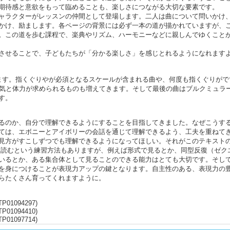
期待感と意欲をもって臨めることも、楽しさにつながる大切な要素です。
ャラクターがレッスンの仲間として登場します。二人は曲について問いかけ
かけ、励まします。各ページの背景には必ず一本の道が描かれていますが、
。この道を歩む課程で、楽典やリズム、ハーモニーなどに親しんでゆくこと
させることで、子どもたちが「分かる楽しさ」を感じとれるようになれます
ます。指くぐりやが必須となるスケールが含まれる曲や、何度も指くぐりがで
根気と体力が求められるものも増えてきます。そして最後の曲はブルクミュラ
す。
るのか、自分で理解できるようにすることを目指してきました。なぜこうす
ては、エボニーとアイボリーの会話を通じて理解できるよう、工夫を重ねて
見方がすこしずつでも理解できるようになってほしい。それがこのテキスト
を読むという練習方法もありますが、例えば形式で見るとか、同型反復（ゼク
いるとか、ある集合体として見ることのできる能力はとても大切です。そし
を身につけることが表現力アップの鍵となります。自主性のある、表現力の
らたくさん育ってくれますように。
TP01094297)
TP01094410)
TP01097714)