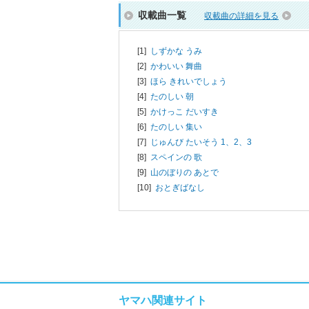
収載曲一覧
収載曲の詳細を見る
[1]
しずかな うみ
[2]
かわいい 舞曲
[3]
ほら きれいでしょう
[4]
たのしい 朝
[5]
かけっこ だいすき
[6]
たのしい 集い
[7]
じゅんび たいそう 1、2、3
[8]
スペインの 歌
[9]
山のぼりの あとで
[10]
おとぎばなし
ヤマハ関連サイト