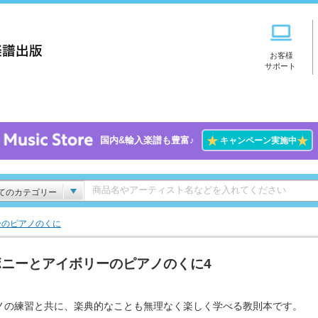
お客様
サポート
★
★
国内&輸入楽譜も豊富♪
キャンペーン実施中
てのカテゴリー
ーのピアノのくに
ボニーとアイボリーのピアノのくに4
ノの練習と共に、楽典的なことも無理なく楽しく学べる教則本です。