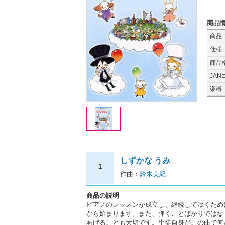
商品
商品
仕様
商品
JAN
楽器
しずかな うみ
1
作曲：
鈴木美紀
商品の説明
ピアノのレッスンが成立し、継続してゆくため
から始まります。また、弾くことばかりではな
あげることも大切です。生徒自身がこの曲で何