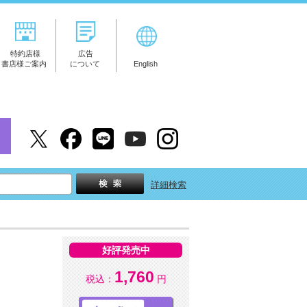
特約店様
広告
書店様ご案内
について
English
詳細検索
好評発売中
1,760
税込：
円