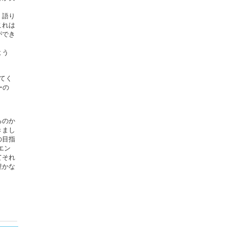
、語り
これは
ができ
よう
てく
ーの
るのか
きまし
の目指
エン
てそれ
豊かな