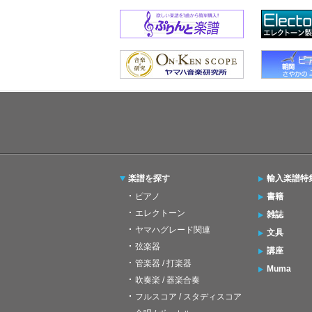
楽譜を探す
輸入楽譜特
ピアノ
書籍
エレクトーン
雑誌
ヤマハグレード関連
文具
弦楽器
講座
管楽器 / 打楽器
Muma
吹奏楽 / 器楽合奏
フルスコア / スタディスコア