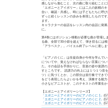
感しながら進むこと、次の曲に取り組むことに
「エボニーとアイボリー」には二人の妖精のキ
合い、確認・共感し、時には子どもたちに呼び
ずっと続くレッスンの歩みを表現したものです
ます。
キャラクターの会話をレッスン内の会話に発展
に。
第4巻にはポジション移動が必要な曲が登場し
る曲、全部で30小節を超えて、弾き切るには
「アラベスク」。バイエル終了レベルに達しま
「ピアノのくに」は生徒自身が今何を学んでい
についてや、覚えなければならない言葉につい
た。その会話を手掛かりに、音楽の姿や楽譜の
すところです。 読譜力の向上には１つ１つ音
ツ）に気づくとか、この部分は並行奏でできて
をどう表現したらよいかを考え、演奏する能力
小さなピアニストが、このテキストの卒業生か
【エボニーとアイボリーシリーズ】
「エボニーとアイボリーのピアノのくに 1」
(G
「エボニーとアイボリーのピアノのくに 2」
(G
「エボニーとアイボリーのピアノのくに 3」
(G