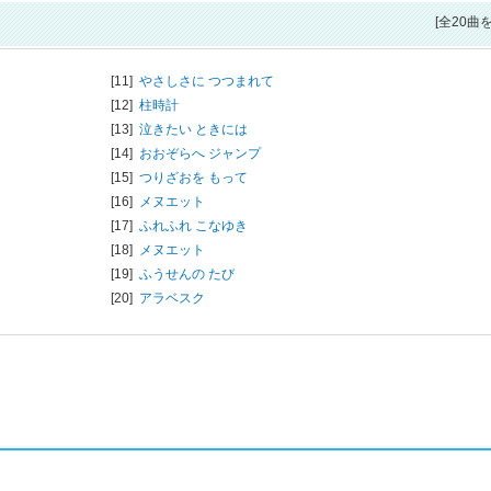
[全20曲
[11]
やさしさに つつまれて
[12]
柱時計
[13]
泣きたい ときには
[14]
おおぞらへ ジャンプ
[15]
つりざおを もって
[16]
メヌエット
[17]
ふれふれ こなゆき
[18]
メヌエット
[19]
ふうせんの たび
[20]
アラベスク