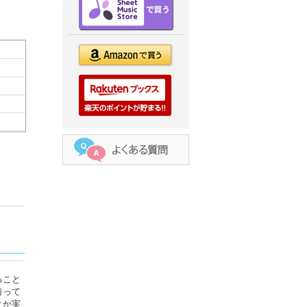
ること
養って
とか実