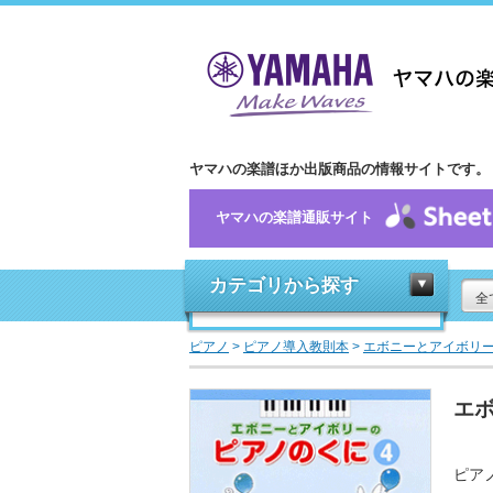
ヤマハの楽譜ほか出版商品の情報サイトです。
ヤマハの楽譜通販サイト
カテゴリから探す
全
ピアノ
>
ピアノ導入教則本
>
エボニーとアイボリ
エ
ピア