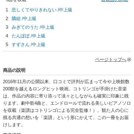
1
悲しくてやりきれない /中上級
2
隣組 /中上級
3
みぎてのうた /中上級
4
たんぽぽ /中上級
5
すずさん /中上級
ページトップへ
商品の説明
2016年11月の公開以来、口コミで評判が広まって今や上映館数
200館を越えるロングヒット映画。コトリンゴが手掛けた音楽
は、作品の内容に寄り添って淡々としながらも確実に印象に残
ります。劇中歌4曲と、エンドロールで流れる美しいピアノソロ
を収載（楽譜はコトリンゴによる完全監修！）。観た人の心に
残る共通の想いを「楽譜」という形にかえて、この一冊をお届
けします。