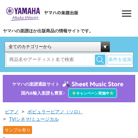
ヤマハの楽譜ほか出版商品の情報サイトです。
条件を追加
ヤマハの楽譜通販サイト
国内&輸入楽譜も豊富♪
★
★
キャンペーン実施中
ピアノ
>
ポピュラーピアノ（ソロ）
>
TV/シネマ/ミュージカル
サンプル有り