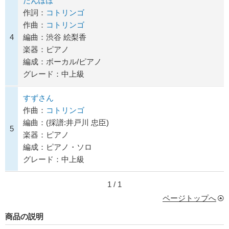
たんぽぽ
作詞：
コトリンゴ
作曲：
コトリンゴ
4
編曲：渋谷 絵梨香
楽器：ピアノ
編成：ボーカル/ピアノ
グレード：中上級
すずさん
作曲：
コトリンゴ
編曲：(採譜:井戸川 忠臣)
5
楽器：ピアノ
編成：ピアノ・ソロ
グレード：中上級
1 / 1
ページトップへ
商品の説明