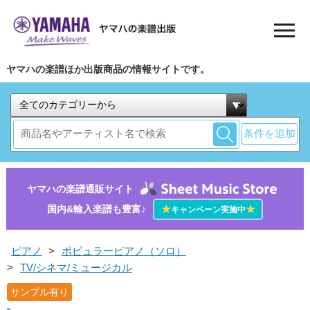
ヤマハの楽譜ほか出版商品の情報サイトです。
条件を追加
ヤマハの楽譜通販サイト
国内&輸入楽譜も豊富♪
★
★
キャンペーン実施中
ピアノ
>
ポピュラーピアノ（ソロ）
>
TV/シネマ/ミュージカル
サンプル有り