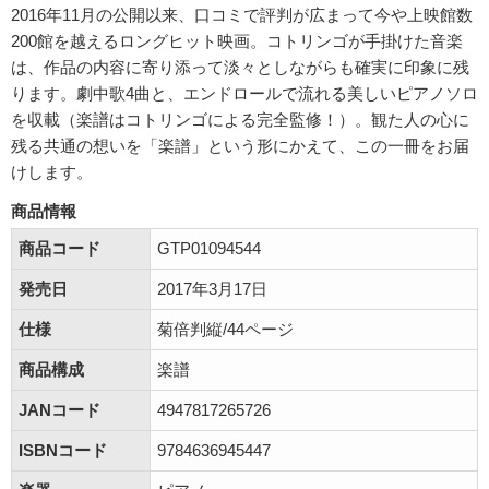
2016年11月の公開以来、口コミで評判が広まって今や上映館数
200館を越えるロングヒット映画。コトリンゴが手掛けた音楽
は、作品の内容に寄り添って淡々としながらも確実に印象に残
ります。劇中歌4曲と、エンドロールで流れる美しいピアノソロ
を収載（楽譜はコトリンゴによる完全監修！）。観た人の心に
残る共通の想いを「楽譜」という形にかえて、この一冊をお届
けします。
商品情報
商品コード
GTP01094544
発売日
2017年3月17日
仕様
菊倍判縦/44ページ
商品構成
楽譜
JANコード
4947817265726
ISBNコード
9784636945447