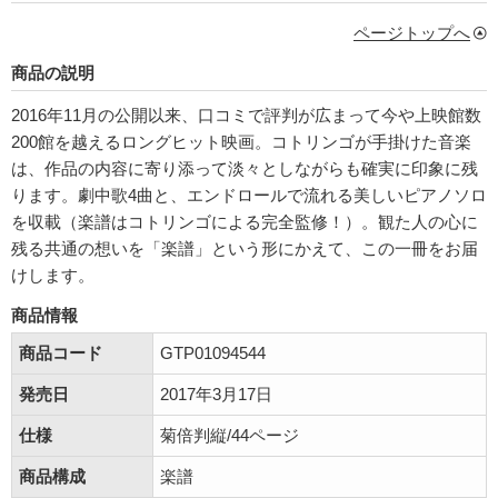
ページトップへ
商品の説明
2016年11月の公開以来、口コミで評判が広まって今や上映館数
200館を越えるロングヒット映画。コトリンゴが手掛けた音楽
は、作品の内容に寄り添って淡々としながらも確実に印象に残
ります。劇中歌4曲と、エンドロールで流れる美しいピアノソロ
を収載（楽譜はコトリンゴによる完全監修！）。観た人の心に
残る共通の想いを「楽譜」という形にかえて、この一冊をお届
けします。
商品情報
商品コード
GTP01094544
発売日
2017年3月17日
仕様
菊倍判縦/44ページ
商品構成
楽譜