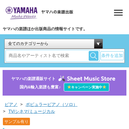
ヤマハの楽譜ほか出版商品の情報サイトです。
条件を追加
ヤマハの楽譜通販サイト
国内&輸入楽譜も豊富♪
★
★
キャンペーン実施中
ピアノ
>
ポピュラーピアノ（ソロ）
>
TV/シネマ/ミュージカル
サンプル有り