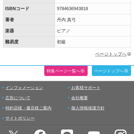
ISBNコード
9784636943818
著者
丹内 真弓
楽器
ピアノ
難易度
初級
ページトップへ
特集ページ一覧へ
ページトップへ
インフォメーション
お客様サポート
広告について
会社概要
特約店様・書店様ご案内
個人情報保護方針
サイトポリシー