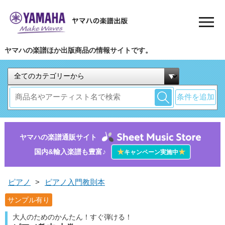
ヤマハの楽譜ほか出版商品の情報サイトです。
条件を追加
ヤマハの楽譜通販サイト
国内&輸入楽譜も豊富♪
★
★
キャンペーン実施中
ピアノ
>
ピアノ入門教則本
サンプル有り
大人のためのかんたん！すぐ弾ける！