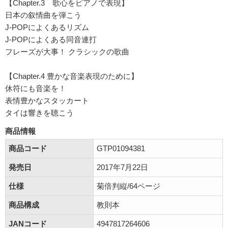
【Chapter.3 歌心をピアノで表現】
日本の叙情曲を弾こう
J-POPによくあるリズム
J-POPによくある同音連打
フレーズが大事！ クラシックの歌曲
【Chapter.4 豊かな音楽表現のために】
休符にも音楽を！
表情豊かなスタッカート
タイは響きを聴こう
商品情報
商品コード
GTP01094381
発売日
2017年7月22日
仕様
菊倍判縦/64ページ
商品構成
教則本
JANコード
4947817264606