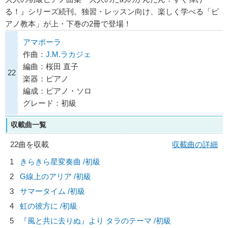
る！』シリーズ続刊。独習・レッスン向け、楽しく学べる「ピ
アノ教本」が上・下巻の2冊で登場！
アマポーラ
作曲：
J.M.ラカジェ
編曲：桜田 直子
22
楽器：ピアノ
編成：ピアノ・ソロ
グレード：初級
収載曲一覧
22曲を収載
収載曲の詳細
1
きらきら星変奏曲 /初級
2
G線上のアリア /初級
3
サマータイム /初級
4
虹の彼方に /初級
5
『風と共に去りぬ』より タラのテーマ /初級