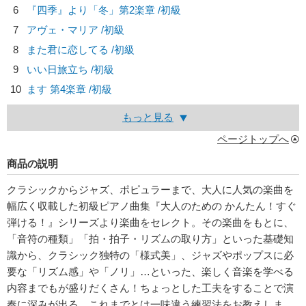
6
『四季』より「冬」第2楽章 /初級
7
アヴェ・マリア /初級
8
また君に恋してる /初級
9
いい日旅立ち /初級
10
ます 第4楽章 /初級
もっと見る
ページトップへ
商品の説明
クラシックからジャズ、ポピュラーまで、大人に人気の楽曲を
幅広く収載した初級ピアノ曲集『大人のための かんたん！すぐ
弾ける！』シリーズより楽曲をセレクト。その楽曲をもとに、
「音符の種類」「拍・拍子・リズムの取り方」といった基礎知
識から、クラシック独特の「様式美」、ジャズやポップスに必
要な「リズム感」や「ノリ」…といった、楽しく音楽を学べる
内容までもが盛りだくさん！ちょっとした工夫をすることで演
奏に深みが出る、これまでとは一味違う練習法をお教えしま