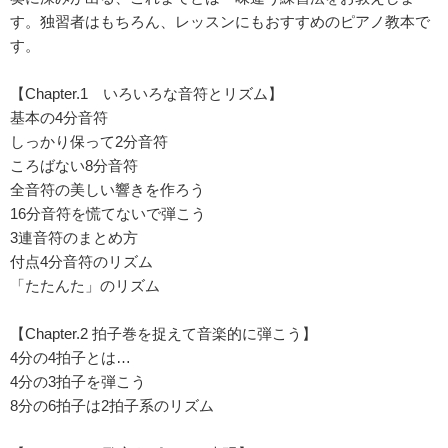
す。独習者はもちろん、レッスンにもおすすめのピアノ教本で
す。
【Chapter.1 いろいろな音符とリズム】
基本の4分音符
しっかり保って2分音符
ころばない8分音符
全音符の美しい響きを作ろう
16分音符を慌てないで弾こう
3連音符のまとめ方
付点4分音符のリズム
「たたんた」のリズム
【Chapter.2 拍子巻を捉えて音楽的に弾こう】
4分の4拍子とは…
4分の3拍子を弾こう
8分の6拍子は2拍子系のリズム