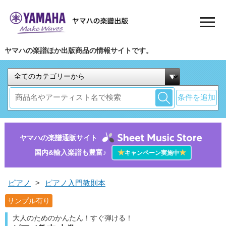
ヤマハの楽譜ほか出版商品の情報サイトです。
条件を追加
ヤマハの楽譜通販サイト
国内&輸入楽譜も豊富♪
★
★
キャンペーン実施中
ピアノ
>
ピアノ入門教則本
サンプル有り
大人のためのかんたん！すぐ弾ける！