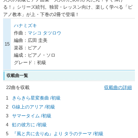
る！』シリーズ続刊。独習・レッスン向け、楽しく学べる「ピ
アノ教本」が上・下巻の2冊で登場！
ハナミズキ
作曲：
マシコ タツロウ
編曲：広田 圭美
15
楽器：ピアノ
編成：ピアノ・ソロ
グレード：初級
収載曲一覧
22曲を収載
収載曲の詳細
1
きらきら星変奏曲 /初級
2
G線上のアリア /初級
3
サマータイム /初級
4
虹の彼方に /初級
5
『風と共に去りぬ』より タラのテーマ /初級