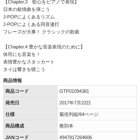
【Chapter.3 歌心をピアノで表現】
日本の叙情曲を弾こう
J-POPによくあるリズム
J-POPによくある同音連打
フレーズが大事！ クラシックの歌曲
【Chapter.4 豊かな音楽表現のために】
休符にも音楽を！
表情豊かなスタッカート
タイは響きを聴こう
商品情報
商品コード
GTP01094381
発売日
2017年7月22日
仕様
菊倍判縦/64ページ
商品構成
教則本
JANコード
4947817264606