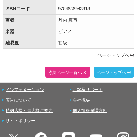
ISBNコード
9784636943818
著者
丹内 真弓
楽器
ピアノ
難易度
初級
ページトップへ
特集ページ一覧へ
ページトップへ
インフォメーション
お客様サポート
広告について
会社概要
特約店様・書店様ご案内
個人情報保護方針
サイトポリシー