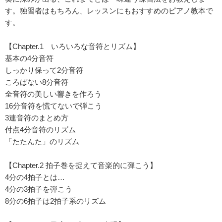
す。独習者はもちろん、レッスンにもおすすめのピアノ教本で
す。
【Chapter.1 いろいろな音符とリズム】
基本の4分音符
しっかり保って2分音符
ころばない8分音符
全音符の美しい響きを作ろう
16分音符を慌てないで弾こう
3連音符のまとめ方
付点4分音符のリズム
「たたんた」のリズム
【Chapter.2 拍子巻を捉えて音楽的に弾こう】
4分の4拍子とは…
4分の3拍子を弾こう
8分の6拍子は2拍子系のリズム