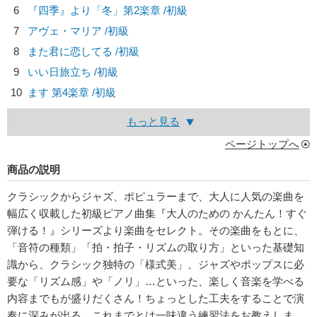
6
『四季』より「冬」第2楽章 /初級
7
アヴェ・マリア /初級
8
また君に恋してる /初級
9
いい日旅立ち /初級
10
ます 第4楽章 /初級
もっと見る
ページトップへ
商品の説明
クラシックからジャズ、ポピュラーまで、大人に人気の楽曲を
幅広く収載した初級ピアノ曲集『大人のための かんたん！すぐ
弾ける！』シリーズより楽曲をセレクト。その楽曲をもとに、
「音符の種類」「拍・拍子・リズムの取り方」といった基礎知
識から、クラシック独特の「様式美」、ジャズやポップスに必
要な「リズム感」や「ノリ」…といった、楽しく音楽を学べる
内容までもが盛りだくさん！ちょっとした工夫をすることで演
奏に深みが出る、これまでとは一味違う練習法をお教えしま