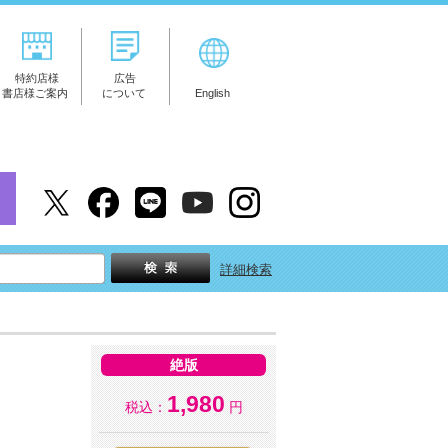
特約店様
広告
書店様ご案内
について
English
詳細検索
絶版
1,980
税込：
円