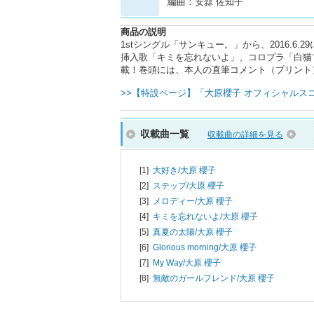
編曲：安蒜 佐知子
商品の説明
1stシングル「サンキュー。」から、2016.6
挿入歌「キミを忘れないよ」、コロプラ「白猫
載！巻頭には、本人の直筆コメント（プリント
>>【特設ページ】「大原櫻子 オフィシャルスコ
収載曲一覧
収載曲の詳細を見る
[1]
大好き/
大原 櫻子
[2]
ステップ/
大原 櫻子
[3]
メロディー/
大原 櫻子
[4]
キミを忘れないよ/
大原 櫻子
[5]
真夏の太陽/
大原 櫻子
[6]
Glorious morning/
大原 櫻子
[7]
My Way/
大原 櫻子
[8]
無敵のガールフレンド/
大原 櫻子