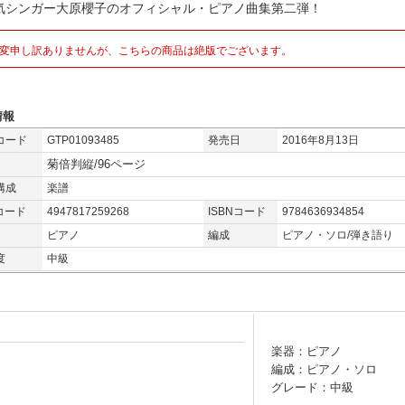
気シンガー大原櫻子のオフィシャル・ピアノ曲集第二弾！
変申し訳ありませんが、こちらの商品は絶版でございます。
情報
コード
GTP01093485
発売日
2016年8月13日
菊倍判縦/96ページ
構成
楽譜
コード
4947817259268
ISBNコード
9784636934854
ピアノ
編成
ピアノ・ソロ/弾き語り
度
中級
楽器：ピアノ
編成：ピアノ・ソロ
グレード：中級