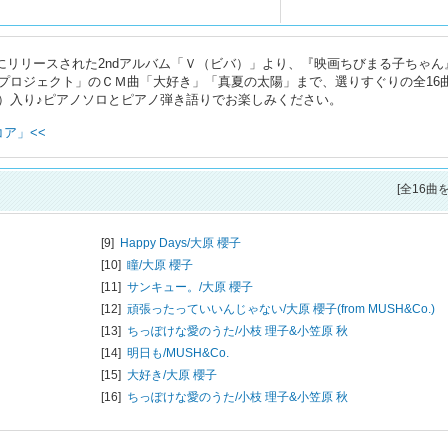
.29にリリースされた2ndアルバム「Ｖ（ビバ）」より、『映画ちびまる子ちゃん
プロジェクト」のＣＭ曲「大好き」「真夏の太陽」まで、選りすぐりの全16
）入り♪ピアノソロとピアノ弾き語りでお楽しみください。
ア」<<
[全16曲
[9]
Happy Days/
大原 櫻子
[10]
瞳/
大原 櫻子
[11]
サンキュー。/
大原 櫻子
[12]
頑張ったっていいんじゃない/
大原 櫻子(from MUSH&Co.)
[13]
ちっぽけな愛のうた/
小枝 理子&小笠原 秋
[14]
明日も/
MUSH&Co.
[15]
大好き/
大原 櫻子
[16]
ちっぽけな愛のうた/
小枝 理子&小笠原 秋