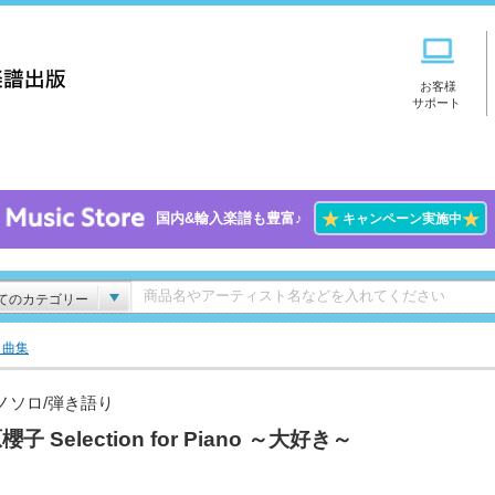
お客様
サポート
★
★
国内&輸入楽譜も豊富♪
キャンペーン実施中
てのカテゴリー
ト曲集
ノソロ/弾き語り
子 Selection for Piano ～大好き～