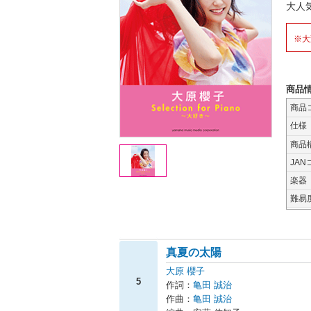
大人
※大
商品
商品
仕様
商品
JAN
楽器
難易
真夏の太陽
大原 櫻子
5
作詞：
亀田 誠治
作曲：
亀田 誠治