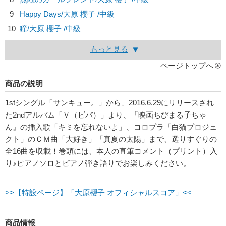
9
Happy Days/
大原 櫻子
/中級
10
瞳/
大原 櫻子
/中級
もっと見る
ページトップへ
商品の説明
1stシングル「サンキュー。」から、2016.6.29にリリースされ
た2ndアルバム「Ｖ（ビバ）」より、『映画ちびまる子ちゃ
ん』の挿入歌「キミを忘れないよ」、コロプラ「白猫プロジェ
クト」のＣＭ曲「大好き」「真夏の太陽」まで、選りすぐりの
全16曲を収載！巻頭には、本人の直筆コメント（プリント）入
り♪ピアノソロとピアノ弾き語りでお楽しみください。
>>【特設ページ】「大原櫻子 オフィシャルスコア」<<
商品情報