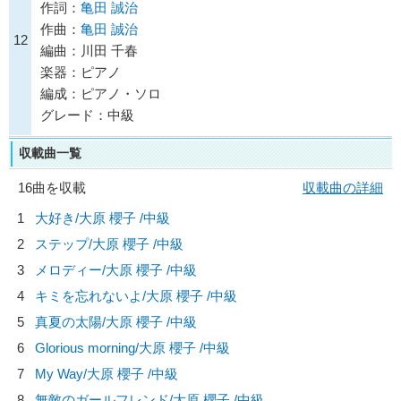
作詞：
亀田 誠治
作曲：
亀田 誠治
12
編曲：川田 千春
楽器：ピアノ
編成：ピアノ・ソロ
グレード：中級
収載曲一覧
16曲を収載
収載曲の詳細
1
大好き/
大原 櫻子
/中級
2
ステップ/
大原 櫻子
/中級
3
メロディー/
大原 櫻子
/中級
4
キミを忘れないよ/
大原 櫻子
/中級
5
真夏の太陽/
大原 櫻子
/中級
6
Glorious morning/
大原 櫻子
/中級
7
My Way/
大原 櫻子
/中級
8
無敵のガールフレンド/
大原 櫻子
/中級