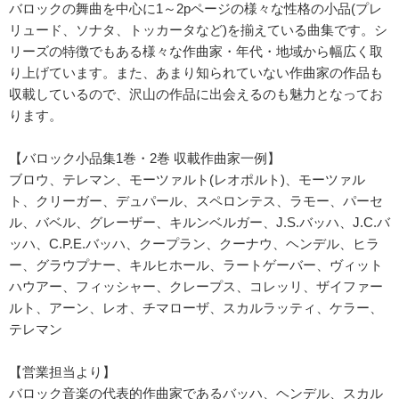
バロックの舞曲を中心に1～2pページの様々な性格の小品(プレ
リュード、ソナタ、トッカータなど)を揃えている曲集です。シ
リーズの特徴でもある様々な作曲家・年代・地域から幅広く取
り上げています。また、あまり知られていない作曲家の作品も
収載しているので、沢山の作品に出会えるのも魅力となってお
ります。
【バロック小品集1巻・2巻 収載作曲家一例】
ブロウ、テレマン、モーツァルト(レオポルト)、モーツァル
ト、クリーガー、デュパール、スペロンテス、ラモー、パーセ
ル、バベル、グレーザー、キルンベルガー、J.S.バッハ、J.C.バ
ッハ、C.P.E.バッハ、クープラン、クーナウ、ヘンデル、ヒラ
ー、グラウプナー、キルヒホール、ラートゲーバー、ヴィット
ハウアー、フィッシャー、クレープス、コレッリ、ザイファー
ルト、アーン、レオ、チマローザ、スカルラッティ、ケラー、
テレマン
【営業担当より】
バロック音楽の代表的作曲家であるバッハ、ヘンデル、スカル