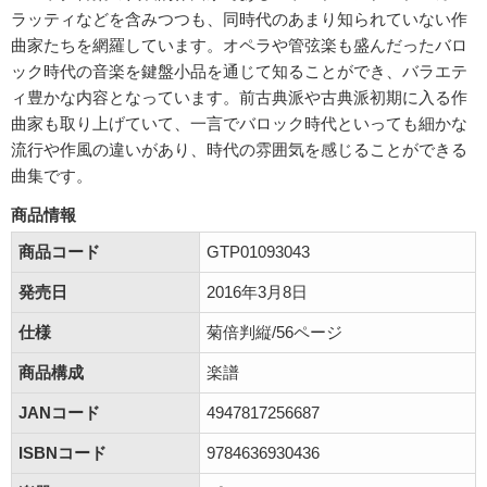
ラッティなどを含みつつも、同時代のあまり知られていない作
曲家たちを網羅しています。オペラや管弦楽も盛んだったバロ
ック時代の音楽を鍵盤小品を通じて知ることができ、バラエテ
ィ豊かな内容となっています。前古典派や古典派初期に入る作
曲家も取り上げていて、一言でバロック時代といっても細かな
流行や作風の違いがあり、時代の雰囲気を感じることができる
曲集です。
商品情報
商品コード
GTP01093043
発売日
2016年3月8日
仕様
菊倍判縦/56ページ
商品構成
楽譜
JANコード
4947817256687
ISBNコード
9784636930436