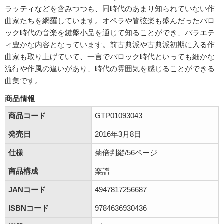
ラッティなどを含みつつも、同時代のあまり知られていない作
曲家たちを網羅しています。オペラや管弦楽も盛んだったバロ
ック時代の音楽を鍵盤小品を通じて知ることができ、バラエテ
ィ豊かな内容となっています。前古典派や古典派初期に入る作
曲家も取り上げていて、一言でバロック時代といっても細かな
流行や作風の違いがあり、時代の雰囲気を感じることができる
曲集です。
商品情報
商品コード
GTP01093043
発売日
2016年3月8日
仕様
菊倍判縦/56ページ
商品構成
楽譜
JANコード
4947817256687
ISBNコード
9784636930436