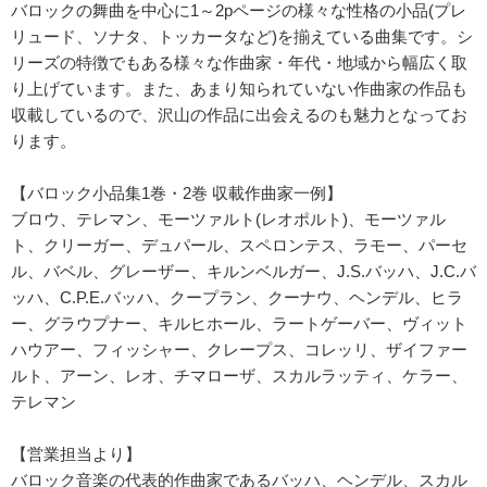
バロックの舞曲を中心に1～2pページの様々な性格の小品(プレ
リュード、ソナタ、トッカータなど)を揃えている曲集です。シ
リーズの特徴でもある様々な作曲家・年代・地域から幅広く取
り上げています。また、あまり知られていない作曲家の作品も
収載しているので、沢山の作品に出会えるのも魅力となってお
ります。
【バロック小品集1巻・2巻 収載作曲家一例】
ブロウ、テレマン、モーツァルト(レオポルト)、モーツァル
ト、クリーガー、デュパール、スペロンテス、ラモー、パーセ
ル、バベル、グレーザー、キルンベルガー、J.S.バッハ、J.C.バ
ッハ、C.P.E.バッハ、クープラン、クーナウ、ヘンデル、ヒラ
ー、グラウプナー、キルヒホール、ラートゲーバー、ヴィット
ハウアー、フィッシャー、クレープス、コレッリ、ザイファー
ルト、アーン、レオ、チマローザ、スカルラッティ、ケラー、
テレマン
【営業担当より】
バロック音楽の代表的作曲家であるバッハ、ヘンデル、スカル