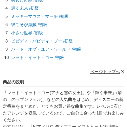
4
輝く未来 /初級
5
ミッキーマウス・マーチ /初級
6
彼こそが海賊 /初級
7
小さな世界 /初級
8
ビビディ・バビディ・ブー /初級
9
パート・オブ・ユア・ワールド /初級
10
レット・イット・ゴー /初級
ページトップへ
商品の説明
「レット・イット・ゴー(アナと雪の女王)」や「輝く未来」(塔
の上のラプンツェル)」などの人気曲をはじめ、ディズニーの新
定番曲をまとめた、とてもお買い得な曲集です。レベルに応じ
たアレンジを収載しているので、ご自分に合った1冊でお楽しみ
ください。
※本商品は、『ピアノソロ ディズニー ベストヒット10 [初級