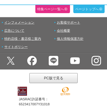
特集ページ一覧へ
ページトップへ
インフォメーション
お客様サポート
広告について
会社概要
特約店様・書店様ご案内
個人情報保護方針
サイトポリシー
PC版で見る
JASRAC許諾番号：
6523417007Y31018