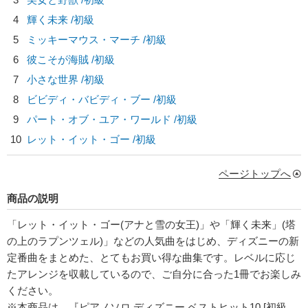
4
輝く未来 /初級
5
ミッキーマウス・マーチ /初級
6
彼こそが海賊 /初級
7
小さな世界 /初級
8
ビビディ・バビディ・ブー /初級
9
パート・オブ・ユア・ワールド /初級
10
レット・イット・ゴー /初級
ページトップへ
商品の説明
「レット・イット・ゴー(アナと雪の女王)」や「輝く未来」(塔
の上のラプンツェル)」などの人気曲をはじめ、ディズニーの新
定番曲をまとめた、とてもお買い得な曲集です。レベルに応じ
たアレンジを収載しているので、ご自分に合った1冊でお楽しみ
ください。
※本商品は、『ピアノソロ ディズニー ベストヒット10 [初級