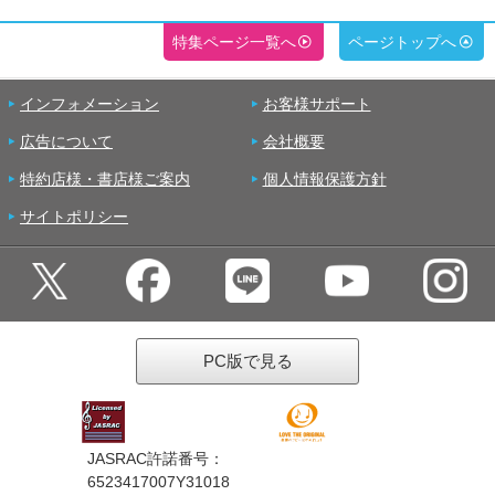
特集ページ一覧へ
ページトップへ
インフォメーション
お客様サポート
広告について
会社概要
特約店様・書店様ご案内
個人情報保護方針
サイトポリシー
PC版で見る
JASRAC許諾番号：
6523417007Y31018