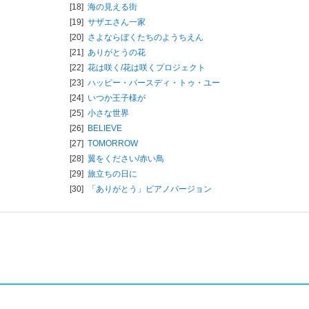
[18]
海の見える街
[19]
サザエさん一家
[20]
さよならぼくたちのようちえん
[21]
ありがとうの花
[22]
花は咲く/
花は咲くプロジェクト
[23]
ハッピー・バースディ・トゥ・ユー
[24]
いつか王子様が
[25]
小さな世界
[26]
BELIEVE
[27]
TOMORROW
[28]
翼をください/
赤い鳥
[29]
旅立ちの日に
[30]
「ありがとう」ピアノバージョン