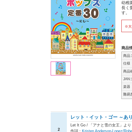
幼稚
長く
す。
※大
商品
商品
仕様
商品
JAN
楽器
難易
レット・イット・ゴー ～あり
Let It Go / 「アナと雪の女王」より
2
作詞：
Kristen Anderson-Lopez/