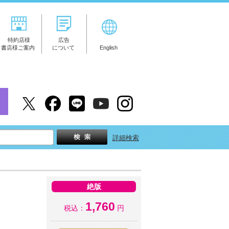
特約店様
広告
書店様ご案内
について
English
詳細検索
絶版
1,760
税込：
円