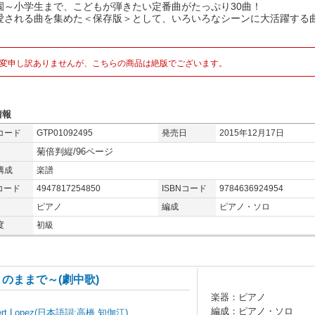
園～小学生まで、こどもが弾きたい定番曲がたっぷり30曲！
愛される曲を集めた＜保存版＞として、いろいろなシーンに大活躍する
変申し訳ありませんが、こちらの商品は絶版でございます。
情報
コード
GTP01092495
発売日
2015年12月17日
菊倍判縦/96ページ
構成
楽譜
コード
4947817254850
ISBNコード
9784636924954
ピアノ
編成
ピアノ・ソロ
度
初級
のままで～(劇中歌)
楽器：ピアノ
編成：ピアノ・ソロ
Robert Lopez(日本語詞:高橋 知伽江)