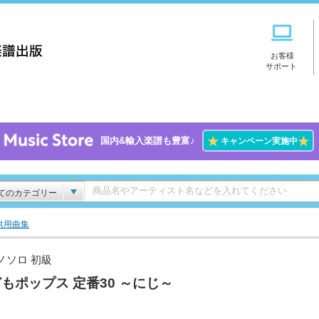
お客様
サポート
★
★
国内&輸入楽譜も豊富♪
キャンペーン実施中
てのカテゴリー
供用曲集
ノソロ 初級
もポップス 定番30 ～にじ～