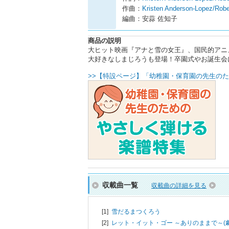
作曲：
Kristen Anderson-Lopez/Robe
編曲：安蒜 佐知子
商品の説明
大ヒット映画『アナと雪の女王』、国民的アニ
大好きなしまじろうも登場！卒園式やお誕生会
>>【特設ページ】「幼稚園・保育園の先生のた
収載曲一覧
収載曲の詳細を見る
[1]
雪だるまつくろう
[2]
レット・イット・ゴー ～ありのままで～(