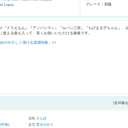
グレード：初級
rt Lopez
メ『ドラえもん』『アンパンマン』『ルパン三世』『ちびまる子ちゃん』、
に使える曲も入って、長くお使いいただける曲集です。
めのやさしく弾ける楽譜特集」<<
[全30曲
[16]
さんぽ
劇中歌)
[17]
君をのせて