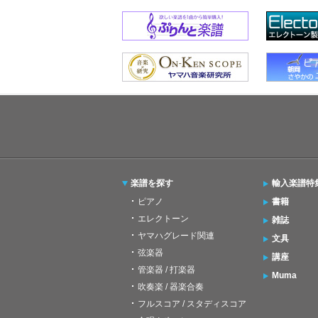
楽譜を探す
輸入楽譜特
ピアノ
書籍
エレクトーン
雑誌
ヤマハグレード関連
文具
弦楽器
講座
管楽器 / 打楽器
Muma
吹奏楽 / 器楽合奏
フルスコア / スタディスコア