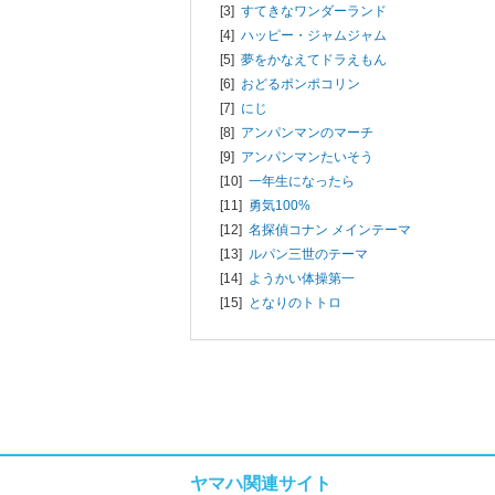
[3]
すてきなワンダーランド
[4]
ハッピー・ジャムジャム
[5]
夢をかなえてドラえもん
[6]
おどるポンポコリン
[7]
にじ
[8]
アンパンマンのマーチ
[9]
アンパンマンたいそう
[10]
一年生になったら
[11]
勇気100%
[12]
名探偵コナン メインテーマ
[13]
ルパン三世のテーマ
[14]
ようかい体操第一
[15]
となりのトトロ
ヤマハ関連サイト