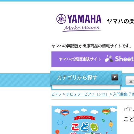
ヤマハの楽譜ほか出版商品の情報サイトです。
ヤマハの楽譜通販サイト
カテゴリから探す
全
ピアノ
>
ポピュラーピアノ（ソロ）
>
入門曲集/子
ピア
こど