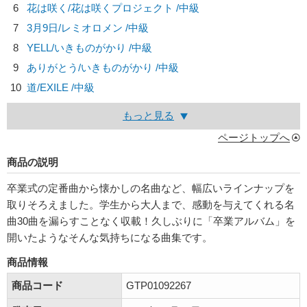
6
花は咲く/
花は咲くプロジェクト
/中級
7
3月9日/
レミオロメン
/中級
8
YELL/
いきものがかり
/中級
9
ありがとう/
いきものがかり
/中級
10
道/
EXILE
/中級
もっと見る
ページトップへ
商品の説明
卒業式の定番曲から懐かしの名曲など、幅広いラインナップを
取りそろえました。学生から大人まで、感動を与えてくれる名
曲30曲を漏らすことなく収載！久しぶりに「卒業アルバム」を
開いたようなそんな気持ちになる曲集です。
商品情報
商品コード
GTP01092267