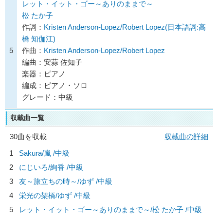
レット・イット・ゴー～ありのままで～
松 たか子
作詞：
Kristen Anderson-Lopez/Robert Lopez(日本語詞:高
橋 知伽江)
5
作曲：
Kristen Anderson-Lopez/Robert Lopez
編曲：安蒜 佐知子
楽器：ピアノ
編成：ピアノ・ソロ
グレード：中級
収載曲一覧
30曲を収載
収載曲の詳細
1
Sakura/
嵐
/中級
2
にじいろ/
絢香
/中級
3
友～旅立ちの時～/
ゆず
/中級
4
栄光の架橋/
ゆず
/中級
5
レット・イット・ゴー～ありのままで～/
松 たか子
/中級