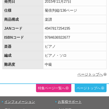
発売日
2015年11月27日
仕様
菊倍判縦/136ページ
商品構成
楽譜
JANコード
4947817254195
ISBNコード
9784636922677
楽器
ピアノ
編成
ピアノ・ソロ
難易度
中級
ページトップへ
特集ページ一覧へ
ページトップへ
インフォメーション
お客様サポート