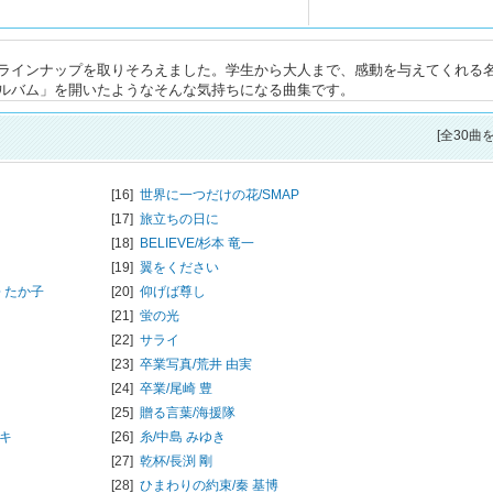
ラインナップを取りそろえました。学生から大人まで、感動を与えてくれる名
ルバム」を開いたようなそんな気持ちになる曲集です。
[全30曲
[16]
世界に一つだけの花/
SMAP
[17]
旅立ちの日に
[18]
BELIEVE/
杉本 竜一
[19]
翼をください
 たか子
[20]
仰げば尊し
[21]
蛍の光
[22]
サライ
[23]
卒業写真/
荒井 由実
[24]
卒業/
尾崎 豊
[25]
贈る言葉/
海援隊
キ
[26]
糸/
中島 みゆき
[27]
乾杯/
長渕 剛
[28]
ひまわりの約束/
秦 基博