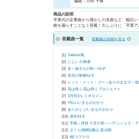
編曲：川田 千春
商品の説明
卒業式の定番曲から懐かしの名曲など、幅広い
曲を漏らすことなく収載！久しぶりに「卒業ア
収載曲一覧
収載曲の詳細を見る
[1]
Sakura/
嵐
[2]
にじいろ/
絢香
[3]
友～旅立ちの時～/
ゆず
[4]
栄光の架橋/
ゆず
[5]
レット・イット・ゴー～ありのままで～/
松
[6]
花は咲く/
花は咲くプロジェクト
[7]
3月9日/
レミオロメン
[8]
YELL/
いきものがかり
[9]
ありがとう/
いきものがかり
[10]
道/
EXILE
[11]
手紙～拝啓 十五の君へ～/
アンジェラ・ア
[12]
さくら(独唱)/
森山 直太朗
[13]
桜/
コブクロ