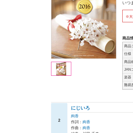
いつ
※大
商品
商品
仕様
商品
JAN
楽器
難易
にじいろ
絢香
2
作詞：
絢香
作曲：
絢香