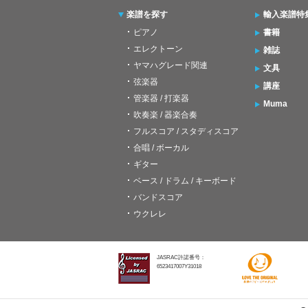
楽譜を探す
輸入楽譜特
ピアノ
書籍
エレクトーン
雑誌
ヤマハグレード関連
文具
弦楽器
講座
管楽器 / 打楽器
Muma
吹奏楽 / 器楽合奏
フルスコア / スタディスコア
合唱 / ボーカル
ギター
ベース / ドラム / キーボード
バンドスコア
ウクレレ
JASRAC許諾番号：
6523417007Y31018