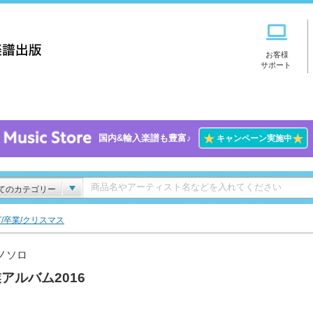
お客様
サポート
★
★
国内&輸入楽譜も豊富♪
キャンペーン実施中
てのカテゴリー
/卒業/クリスマス
ノソロ
アルバム2016