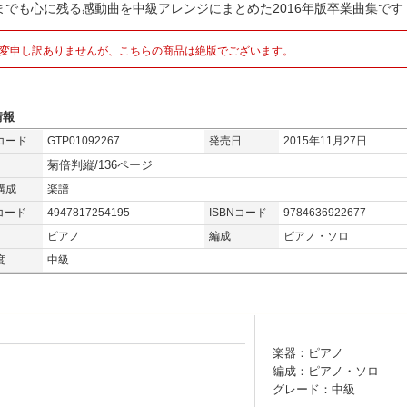
までも心に残る感動曲を中級アレンジにまとめた2016年版卒業曲集です
変申し訳ありませんが、こちらの商品は絶版でございます。
情報
コード
GTP01092267
発売日
2015年11月27日
菊倍判縦/136ページ
構成
楽譜
コード
4947817254195
ISBNコード
9784636922677
ピアノ
編成
ピアノ・ソロ
度
中級
楽器：ピアノ
編成：ピアノ・ソロ
グレード：中級