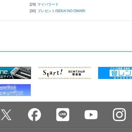
[29]
マイバラード
[30]
プレゼント/
SEKAI NO OWARI