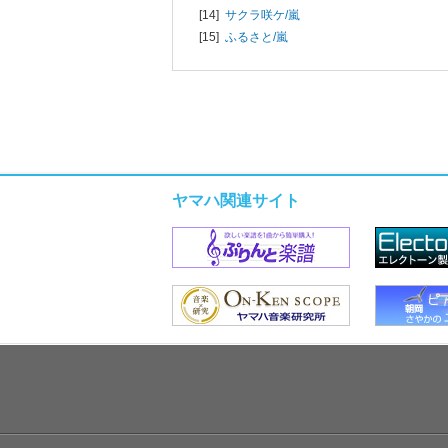
[14]
サクラ咲ケ/
嵐
[15]
ふるさと/
嵐
ヤマハ関連サイト