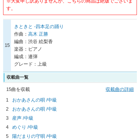
※大変申し訳ありませんが、こちらの商品は絶版でございま
す。
きときと -四本足の踊り
作曲：
高木 正勝
編曲：渋谷 絵梨香
15
楽器：ピアノ
編成：連弾
グレード：上級
収載曲一覧
15曲を収載
収載曲の詳細
1
おかあさんの唄 /中級
2
おかあさんの唄 /中級
3
産声 /中級
4
めぐり /中級
5
陽だまりの守唄 /中級