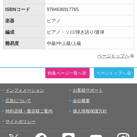
ISBNコード
9784636917765
楽器
ピアノ
編成
ピアノ・ソロ/弾き語り/連弾
難易度
中級/中上級/上級
ページトップへ
特集ページ一覧へ
ページトップへ
インフォメーション
お客様サポート
広告について
会社概要
特約店様・書店様ご案内
個人情報保護方針
サイトポリシー