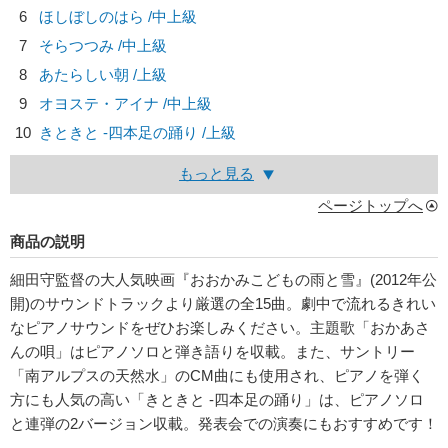
6
ほしぼしのはら /中上級
7
そらつつみ /中上級
8
あたらしい朝 /上級
9
オヨステ・アイナ /中上級
10
きときと -四本足の踊り /上級
もっと見る
ページトップへ
商品の説明
細田守監督の大人気映画『おおかみこどもの雨と雪』(2012年公
開)のサウンドトラックより厳選の全15曲。劇中で流れるきれい
なピアノサウンドをぜひお楽しみください。主題歌「おかあさ
んの唄」はピアノソロと弾き語りを収載。また、サントリー
「南アルプスの天然水」のCM曲にも使用され、ピアノを弾く
方にも人気の高い「きときと -四本足の踊り」は、ピアノソロ
と連弾の2バージョン収載。発表会での演奏にもおすすめです！