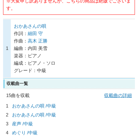
※大変申し訳ありませんが、こちらの商品は絶版でございま
す。
おかあさんの唄
作詞：
細田 守
作曲：
高木 正勝
1
編曲：内田 美雪
楽器：ピアノ
編成：ピアノ・ソロ
グレード：中級
収載曲一覧
15曲を収載
収載曲の詳細
1
おかあさんの唄 /中級
2
おかあさんの唄 /中級
3
産声 /中級
4
めぐり /中級