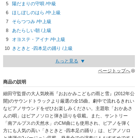
5
陽だまりの守唄 /中級
6
ほしぼしのはら /中上級
7
そらつつみ /中上級
8
あたらしい朝 /上級
9
オヨステ・アイナ /中上級
10
きときと -四本足の踊り /上級
もっと見る
ページトップへ
商品の説明
細田守監督の大人気映画『おおかみこどもの雨と雪』(2012年公
開)のサウンドトラックより厳選の全15曲。劇中で流れるきれい
なピアノサウンドをぜひお楽しみください。主題歌「おかあさ
んの唄」はピアノソロと弾き語りを収載。また、サントリー
「南アルプスの天然水」のCM曲にも使用され、ピアノを弾く
方にも人気の高い「きときと -四本足の踊り」は、ピアノソロ
と連弾の2バージョン収載。発表会での演奏にもおすすめです！