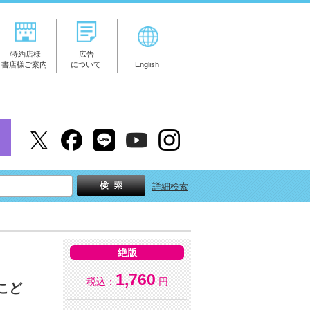
特約店様
広告
書店様ご案内
について
English
詳細検索
絶版
1,760
税込：
円
こど