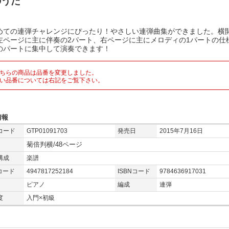
のうた
めての連弾チャレンジにぴったり！やさしい連弾曲集ができました。横
左ページに主に伴奏の2パート、右ページに主にメロディの1パートの仕
のパートに集中して演奏できます！
ちらの商品は品番を変更しました。
い品番については右記をご覧下さい。
情報
コード
GTP01091703
発売日
2015年7月16日
菊倍判横/48ページ
構成
楽譜
コード
4947817252184
ISBNコード
9784636917031
ピアノ
編成
連弾
度
入門×初級