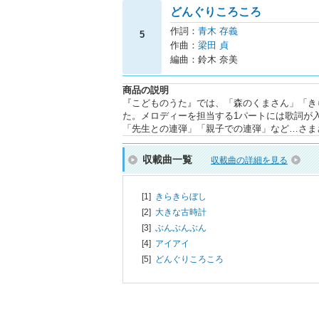
どんぐりころころ
作詞：
青木 存義
5
作曲：
梁田 貞
編曲：鈴木 奈美
商品の説明
『こどものうた』では、「森のくまさん」「き
た。メロディーを担当する1パートには歌詞が
「先生との連弾」「親子での連弾」など…さま
収載曲一覧
収載曲の詳細を見る
[1]
きらきらぼし
[2]
大きな古時計
[3]
ぶんぶんぶん
[4]
アイアイ
[5]
どんぐりころころ