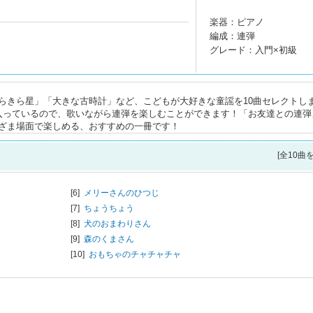
楽器：ピアノ
編成：連弾
グレード：入門×初級
らきら星」「大きな古時計」など、こどもが大好きな童謡を10曲セレクトし
入っているので、歌いながら連弾を楽しむことができます！「お友達との連弾
ざま場面で楽しめる、おすすめの一冊です！
[全10曲
[6]
メリーさんのひつじ
[7]
ちょうちょう
[8]
犬のおまわりさん
[9]
森のくまさん
[10]
おもちゃのチャチャチャ