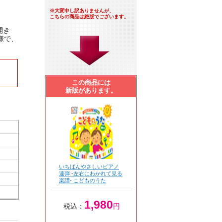
※大変申し訳ありませんが、
こちらの商品は絶版でございます。
開き
様で、
この商品には
新版があります。
いちばんやさしいピアノ
連弾 -左右にわかれて見る
楽譜- こどものうた
1,980
税込：
円