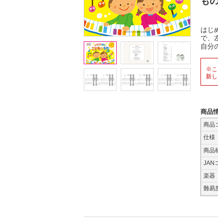
も
はじ
で、
自分
※こ
新し
商品
商品
仕様
商品
JAN
楽器
難易