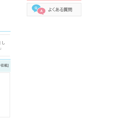
まし
」
を収載]