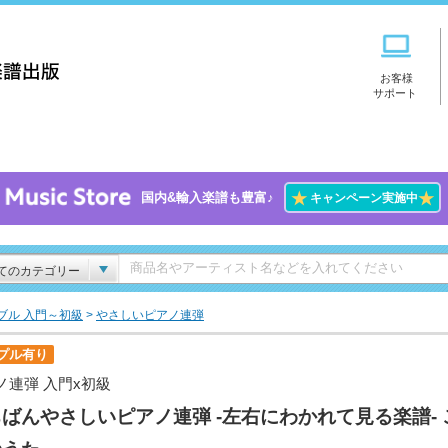
お客様
サポート
★
★
国内&輸入楽譜も豊富♪
キャンペーン実施中
てのカテゴリー
ブル 入門～初級
>
やさしいピアノ連弾
プル有り
ノ連弾 入門x初級
ばんやさしいピアノ連弾 -左右にわかれて見る楽譜- 