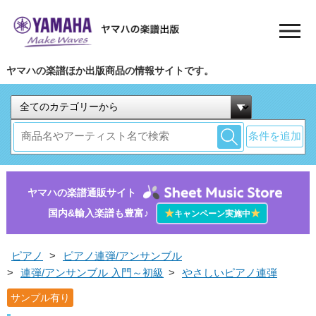
ヤマハの楽譜ほか出版商品の情報サイトです。
条件を追加
ヤマハの楽譜通販サイト
国内&輸入楽譜も豊富♪
★
★
キャンペーン実施中
ピアノ
>
ピアノ連弾/アンサンブル
>
連弾/アンサンブル 入門～初級
>
やさしいピアノ連弾
サンプル有り