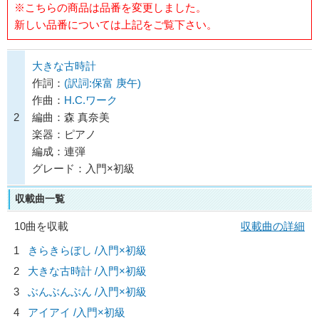
※こちらの商品は品番を変更しました。
新しい品番については上記をご覧下さい。
大きな古時計
作詞：
(訳詞:保富 庚午)
作曲：
H.C.ワーク
2
編曲：森 真奈美
楽器：ピアノ
編成：連弾
グレード：入門×初級
収載曲一覧
10曲を収載
収載曲の詳細
1
きらきらぼし /入門×初級
2
大きな古時計 /入門×初級
3
ぶんぶんぶん /入門×初級
4
アイアイ /入門×初級