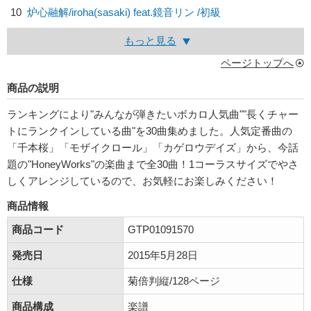
10
炉心融解/
iroha(sasaki) feat.鏡音リン
/初級
もっと見る
ページトップへ
商品の説明
ランキングにより"みんなが弾きたいボカロ人気曲""長くチャー
トにランクインしている曲"を30曲集めました。人気定番曲の
「千本桜」「モザイクロール」「カゲロウデイズ」から、今話
題の"HoneyWorks"の楽曲まで全30曲！1コーラスサイズでやさ
しくアレンジしているので、お気軽にお楽しみください！
商品情報
商品コード
GTP01091570
発売日
2015年5月28日
仕様
菊倍判縦/128ページ
商品構成
楽譜