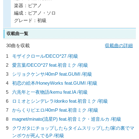
楽器：ピアノ
編成：ピアノ・ソロ
グレード：初級
収載曲一覧
30曲を収載
収載曲の詳細
1
モザイクロール/
DECO*27
/初級
2
愛言葉/
DECO*27 feat.初音ミク
/初級
3
シリョクケンサ/
40mP feat.GUMI
/初級
4
初恋の絵本/
HoneyWorks feat.GUMI
/初級
5
六兆年と一夜物語/
kemu feat.IA
/初級
6
ロミオとシンデレラ/
doriko feat.初音ミク
/初級
7
からくりピエロ/
40mP feat.初音ミク
/初級
8
magnet/
minato(流星P) feat.初音ミク・巡音ルカ
/初級
9
クワガタにチョップしたらタイムスリップした/
家の裏でマ
ンボウが死んでるP
/初級