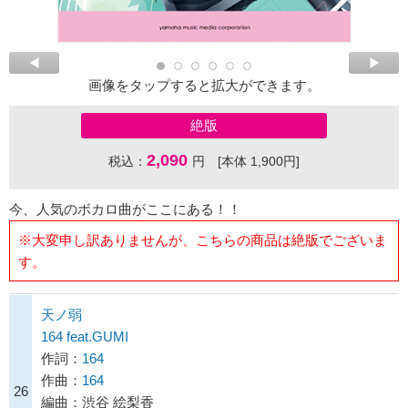
画像をタップすると拡大ができます。
絶版
2,090
税込：
円 [本体 1,900円]
今、人気のボカロ曲がここにある！！
※大変申し訳ありませんが、こちらの商品は絶版でございま
す。
天ノ弱
164 feat.GUMI
作詞：
164
作曲：
164
26
編曲：渋谷 絵梨香