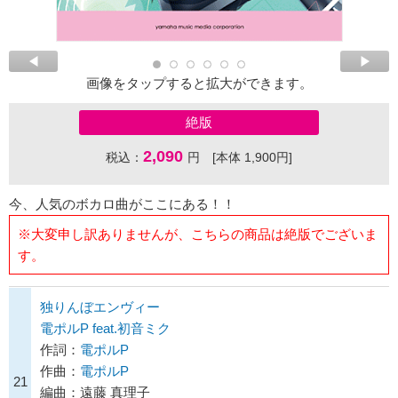
画像をタップすると拡大ができます。
絶版
2,090
税込：
円 [本体 1,900円]
今、人気のボカロ曲がここにある！！
※大変申し訳ありませんが、こちらの商品は絶版でございま
す。
独りんぼエンヴィー
電ポルP feat.初音ミク
作詞：
電ポルP
作曲：
電ポルP
21
編曲：遠藤 真理子