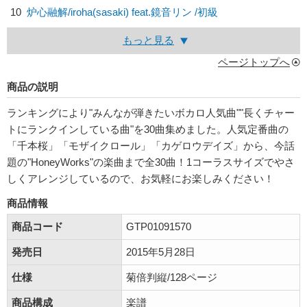
10
炉心融解/
iroha(sasaki) feat.鏡音リン
/初級
もっと見る
ページトップへ
商品の説明
ランキングにより"みんなが弾きたいボカロ人気曲""長くチャー
トにランクインしている曲"を30曲集めました。人気定番曲の
「千本桜」「モザイクロール」「カゲロウデイズ」から、今話
題の"HoneyWorks"の楽曲まで全30曲！1コーラスサイズでやさ
しくアレンジしているので、お気軽にお楽しみください！
商品情報
商品コード
GTP01091570
発売日
2015年5月28日
仕様
菊倍判縦/128ページ
商品構成
楽譜