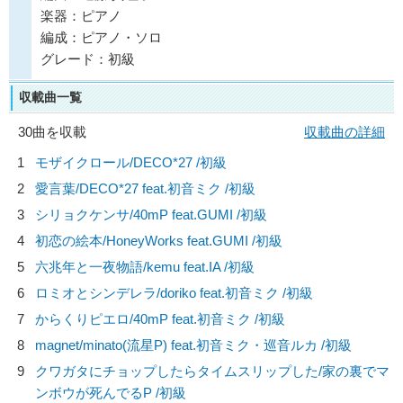
楽器：ピアノ
編成：ピアノ・ソロ
グレード：初級
収載曲一覧
30曲を収載
収載曲の詳細
1
モザイクロール/
DECO*27
/初級
2
愛言葉/
DECO*27 feat.初音ミク
/初級
3
シリョクケンサ/
40mP feat.GUMI
/初級
4
初恋の絵本/
HoneyWorks feat.GUMI
/初級
5
六兆年と一夜物語/
kemu feat.IA
/初級
6
ロミオとシンデレラ/
doriko feat.初音ミク
/初級
7
からくりピエロ/
40mP feat.初音ミク
/初級
8
magnet/
minato(流星P) feat.初音ミク・巡音ルカ
/初級
9
クワガタにチョップしたらタイムスリップした/
家の裏でマ
ンボウが死んでるP
/初級