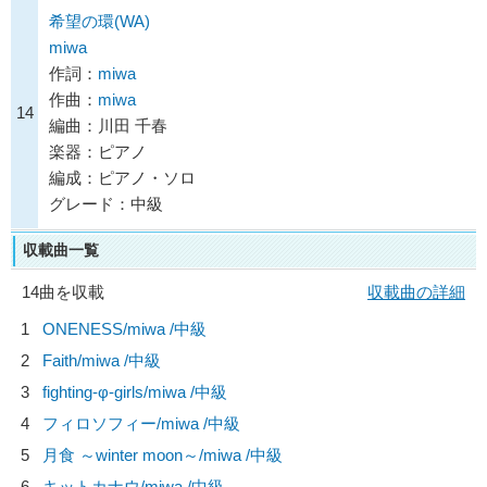
希望の環(WA)
miwa
作詞：
miwa
作曲：
miwa
14
編曲：川田 千春
楽器：ピアノ
編成：ピアノ・ソロ
グレード：中級
収載曲一覧
14曲を収載
収載曲の詳細
1
ONENESS/
miwa
/中級
2
Faith/
miwa
/中級
3
fighting-φ-girls/
miwa
/中級
4
フィロソフィー/
miwa
/中級
5
月食 ～winter moon～/
miwa
/中級
6
キットカナウ/
miwa
/中級