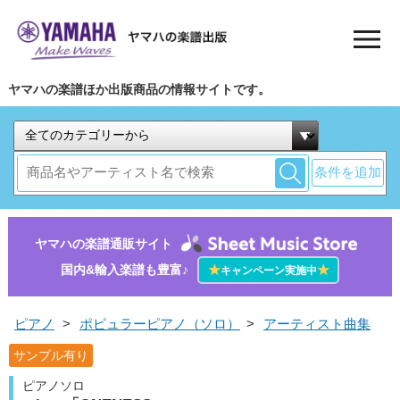
ヤマハの楽譜ほか出版商品の情報サイトです。
条件を追加
ヤマハの楽譜通販サイト
国内&輸入楽譜も豊富♪
★
★
キャンペーン実施中
ピアノ
>
ポピュラーピアノ（ソロ）
>
アーティスト曲集
サンプル有り
ピアノソロ