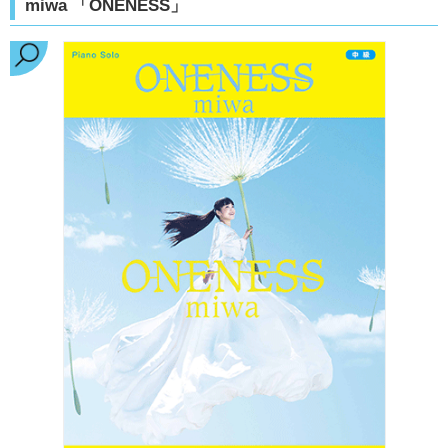
miwa 「ONENESS」