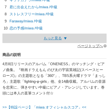
7
君に出会えたから/
miwa
/中級
8
ストレスフリー/
miwa
/中級
9
Faraway/
miwa
/中級
10
恋の予感/
miwa
/中級
もっと見る
ページトップへ
商品の説明
4月8日リリースのアルバム「ONENESS」のマッチング・ピア
ノ曲集。『映画ドラえもん のび太の宇宙英雄記(スペースヒー
ローズ)』の主題歌となる「360°」、TBS系火曜ドラマ「まっし
ろ」主題歌「fighting-φ-girls」他、全14曲収載。アルバムの音源
を忠実に、弾きやすい中級にピアノ・アレンジしています。巻
頭には本人の直筆コメント付☆
>>【特設ページ】「miwa オフィシャルスコア」<<