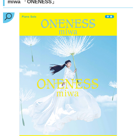
miwa 「ONENESS」