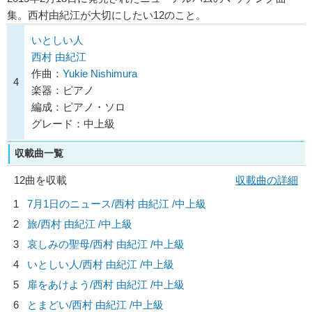
集。西村由紀江が大切にしたい12のこと。
いとしい人
西村 由紀江
作曲：
Yukie Nishimura
4
楽器：ピアノ
編成：ピアノ・ソロ
グレード：中上級
収載曲一覧
12曲を収載
収載曲の詳細
1
7月1日のニュース/
西村 由紀江
/中上級
2
旅/
西村 由紀江
/中上級
3
哀しみの聖母/
西村 由紀江
/中上級
4
いとしい人/
西村 由紀江
/中上級
5
扉をあけよう/
西村 由紀江
/中上級
6
とまどい/
西村 由紀江
/中上級