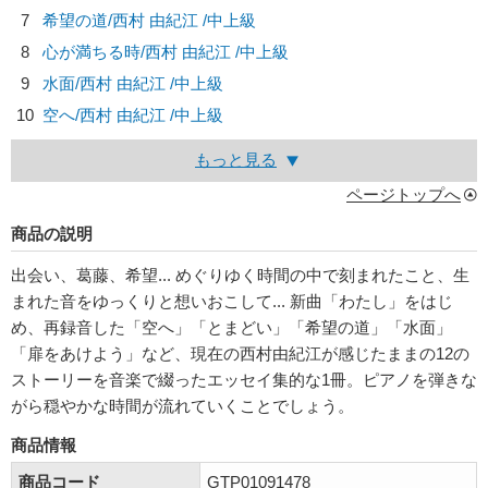
7
希望の道/
西村 由紀江
/中上級
8
心が満ちる時/
西村 由紀江
/中上級
9
水面/
西村 由紀江
/中上級
10
空へ/
西村 由紀江
/中上級
もっと見る
ページトップへ
商品の説明
出会い、葛藤、希望... めぐりゆく時間の中で刻まれたこと、生
まれた音をゆっくりと想いおこして... 新曲「わたし」をはじ
め、再録音した「空へ」「とまどい」「希望の道」「水面」
「扉をあけよう」など、現在の西村由紀江が感じたままの12の
ストーリーを音楽で綴ったエッセイ集的な1冊。ピアノを弾きな
がら穏やかな時間が流れていくことでしょう。
商品情報
商品コード
GTP01091478