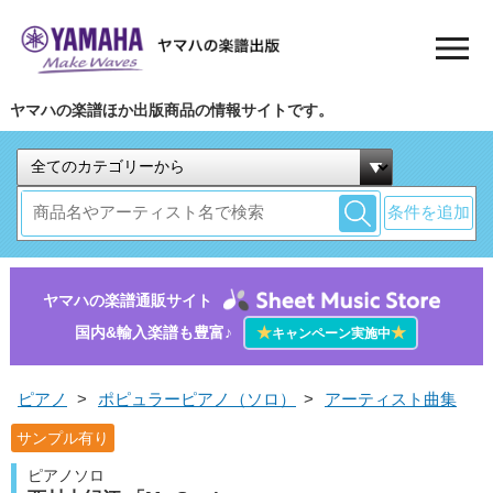
ヤマハの楽譜ほか出版商品の情報サイトです。
条件を追加
ヤマハの楽譜通販サイト
国内&輸入楽譜も豊富♪
★
★
キャンペーン実施中
ピアノ
>
ポピュラーピアノ（ソロ）
>
アーティスト曲集
サンプル有り
ピアノソロ