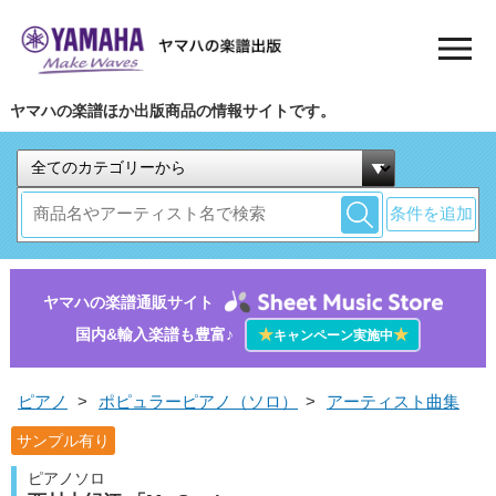
ヤマハの楽譜ほか出版商品の情報サイトです。
条件を追加
ヤマハの楽譜通販サイト
国内&輸入楽譜も豊富♪
★
★
キャンペーン実施中
ピアノ
>
ポピュラーピアノ（ソロ）
>
アーティスト曲集
サンプル有り
ピアノソロ