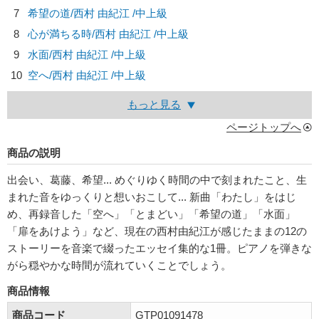
7
希望の道/
西村 由紀江
/中上級
8
心が満ちる時/
西村 由紀江
/中上級
9
水面/
西村 由紀江
/中上級
10
空へ/
西村 由紀江
/中上級
もっと見る
ページトップへ
商品の説明
出会い、葛藤、希望... めぐりゆく時間の中で刻まれたこと、生
まれた音をゆっくりと想いおこして... 新曲「わたし」をはじ
め、再録音した「空へ」「とまどい」「希望の道」「水面」
「扉をあけよう」など、現在の西村由紀江が感じたままの12の
ストーリーを音楽で綴ったエッセイ集的な1冊。ピアノを弾きな
がら穏やかな時間が流れていくことでしょう。
商品情報
商品コード
GTP01091478