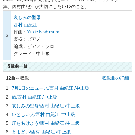
集。西村由紀江が大切にしたい12のこと。
哀しみの聖母
西村 由紀江
作曲：
Yukie Nishimura
3
楽器：ピアノ
編成：ピアノ・ソロ
グレード：中上級
収載曲一覧
12曲を収載
収載曲の詳細
1
7月1日のニュース/
西村 由紀江
/中上級
2
旅/
西村 由紀江
/中上級
3
哀しみの聖母/
西村 由紀江
/中上級
4
いとしい人/
西村 由紀江
/中上級
5
扉をあけよう/
西村 由紀江
/中上級
6
とまどい/
西村 由紀江
/中上級