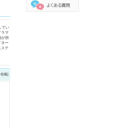
してい
ドラマ
他が担
ドネー
ニステ
を収載]