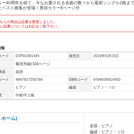
ュー40周年を経て、今なお愛される名曲の数々から最新シングル2曲ま
たベスト曲集が登場！巻頭カラー8ページ付
ちらの商品は品番を変更しました。
い品番については右記をご覧下さい。
情報
コード
GTP01091445
発売日
2019年6月15日
菊倍判縦/104ページ
構成
楽譜
コード
4947817250784
ISBNコード
9784636914450
ピアノ
編成
ピアノ・ソロ
度
中級/中上級
ホーム)
楽器：ピアノ
編成：ピアノ・ソロ