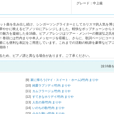
グレード：中上級
のヒット曲を生み出し続け、シンガーソングライターとしてカリスマ的人気を博
華やかに映えるピアノソロにアレンジしました。軽快なポップチューンから
の魅力を凝縮した全16曲。ピアノアレンジはツアー・メンバーの難波弘之氏
！巻頭には竹内まりや本人メッセージを収載し、さらに、歌詞ページにコー
者にも便利な表記をご用意しています。これまでの活動の軌跡を豪華なピア
期待！
るため、ピアノ譜と異なる場合があります。ご了承ください。
[全16曲
[9]
家に帰ろう(マイ・スイート・ホーム)/
竹内 まりや
[10]
純愛ラプソディ/
竹内 まりや
[11]
カムフラージュ/
竹内 まりや
[12]
すてきなホリデイ/
竹内 まりや
[13]
人生の扉/
竹内 まりや
[14]
いのちの歌/
竹内 まりや
[15]
小さな願い/
竹内 まりや