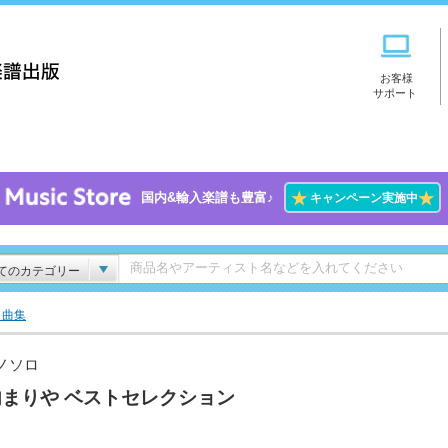
お客様
サポート
★
★
国内&輸入楽譜も豊富♪
キャンペーン実施中
てのカテゴリー
ト曲集
ノソロ
内まりや ベストセレクション