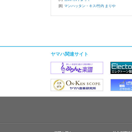
[8]
マンハッタン・キス/
竹内 まりや
ヤマハ関連サイト