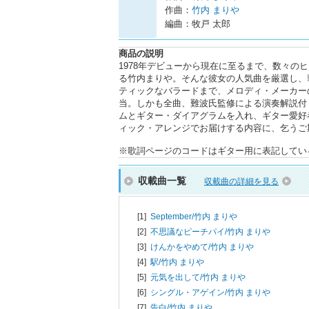
作曲：
竹内 まりや
編曲：牧戸 太郎
商品の説明
1978年デビューから現在に至るまで、数々
る竹内まりや。そんな彼女の人気曲を厳選し、
ティックなバラードまで、メロディ・メーカー
当。しかも全曲、難波氏監修による演奏解説付
ムとギター・ダイアグラムを入れ、ギター愛好
ィック・アレンジでお届けする内容に、乞うご
※歌詞ページのコードはギター用に表記してい
収載曲一覧
収載曲の詳細を見る
[1]
September/
竹内 まりや
[2]
不思議なピーチパイ/
竹内 まりや
[3]
けんかをやめて/
竹内 まりや
[4]
駅/
竹内 まりや
[5]
元気を出して/
竹内 まりや
[6]
シングル・アゲイン/
竹内 まりや
[7]
告白/
竹内 まりや