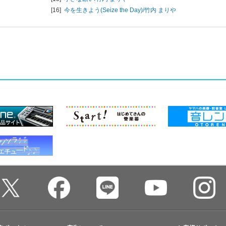
[16]
今を生きよう(Seize the Day)/
竹内 まりや