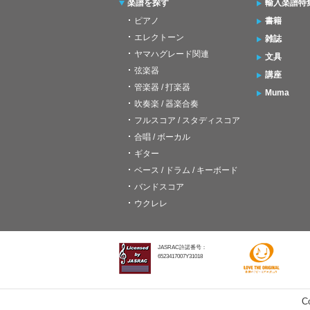
楽譜を探す
輸入楽譜特
ピアノ
書籍
エレクトーン
雑誌
ヤマハグレード関連
文具
弦楽器
講座
管楽器 / 打楽器
Muma
吹奏楽 / 器楽合奏
フルスコア / スタディスコア
合唱 / ボーカル
ギター
ベース / ドラム / キーボード
バンドスコア
ウクレレ
JASRAC許諾番号：
6523417007Y31018
C