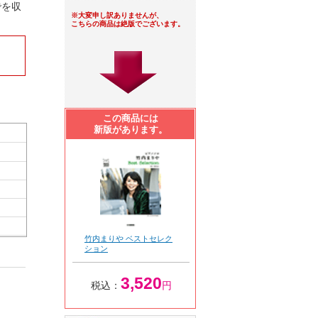
でを収
※大変申し訳ありませんが、
こちらの商品は絶版でございます。
この商品には
新版があります。
竹内まりや ベストセレク
ション
3,520
税込：
円