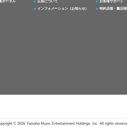
集ポータル
広告について
お客様サポート
インフォメーション（お知らせ）
特約店様・書店様
opyright ©
2026 Yamaha Music Entertainment Holdings, Inc. All rights reserv