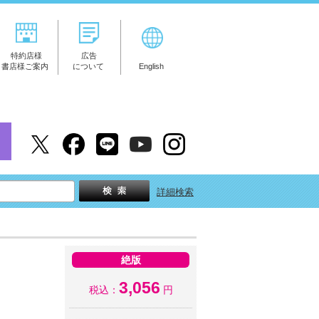
特約店様
広告
書店様ご案内
について
English
詳細検索
絶版
3,056
税込：
円