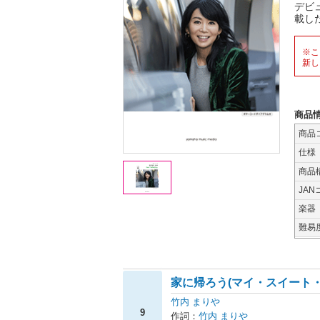
デビ
載し
※こ
新し
商品
商品
仕様
商品
JAN
楽器
難易
家に帰ろう(マイ・スイート・
竹内 まりや
9
作詞：
竹内 まりや