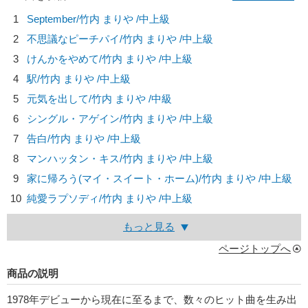
1
September/
竹内 まりや
/中上級
2
不思議なピーチパイ/
竹内 まりや
/中上級
3
けんかをやめて/
竹内 まりや
/中上級
4
駅/
竹内 まりや
/中上級
5
元気を出して/
竹内 まりや
/中級
6
シングル・アゲイン/
竹内 まりや
/中上級
7
告白/
竹内 まりや
/中上級
8
マンハッタン・キス/
竹内 まりや
/中上級
9
家に帰ろう(マイ・スイート・ホーム)/
竹内 まりや
/中上級
10
純愛ラプソディ/
竹内 まりや
/中上級
もっと見る
ページトップへ
商品の説明
1978年デビューから現在に至るまで、数々のヒット曲を生み出