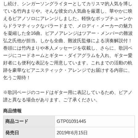
し続け、シンガーソングライターとしてカリスマ的人気を博し
ている竹内まりや。そんな彼女の人気曲を厳選し、華やかに映
えるピアノソロにアレンジしました。軽快なポップチューンか
らドラマティックなバラードまで、メロディ・メーカーの魅力
を凝縮した全16曲。ピアノアレンジはツアー・メンバーの難波
弘之氏他が担当。しかも全曲、難波氏監修による演奏解説付！
巻頭には竹内まりや本人メッセージを収載し、さらに、歌詞ペ
ージにコードネームとギター・ダイアグラムを入れ、ギター愛
好者にも便利な表記をご用意しています。これまでの活動の軌
跡を豪華なピアニスティック・アレンジでお届けする内容に、
乞うご期待！
※歌詞ページのコードはギター用に表記しているため、ピアノ
譜と異なる場合があります。ご了承ください。
商品情報
商品コード
GTP01091445
発売日
2019年6月15日