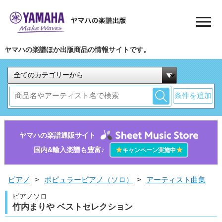
ヤマハの楽譜ほか出版商品の情報サイトです。
条件を追加
ヤマハの楽譜通販サイト
国内&輸入楽譜も豊富♪
★
★
キャンペーン実施中
ピアノ
>
ポピュラーピアノ（ソロ）
>
アーティスト曲集
ピアノソロ
竹内まりや ベストセレクション