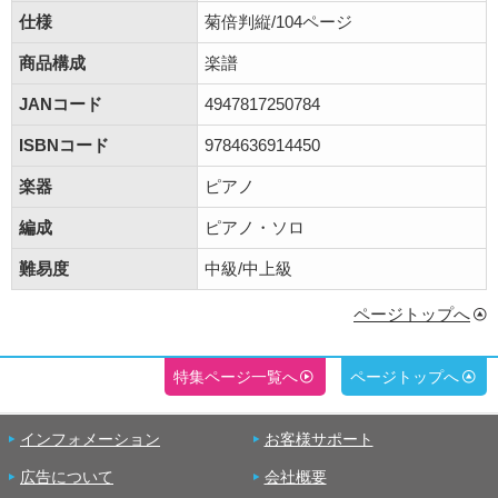
仕様
菊倍判縦/104ページ
商品構成
楽譜
JANコード
4947817250784
ISBNコード
9784636914450
楽器
ピアノ
編成
ピアノ・ソロ
難易度
中級/中上級
ページトップへ
特集ページ一覧へ
ページトップへ
インフォメーション
お客様サポート
広告について
会社概要