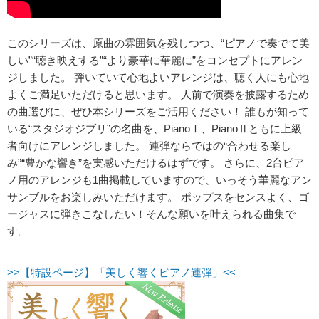
このシリーズは、原曲の雰囲気を残しつつ、“ピアノで奏でて美
しい”“聴き映えする”“より豪華に華麗に”をコンセプトにアレン
ジしました。 弾いていて心地よいアレンジは、聴く人にも心地
よくご満足いただけると思います。 人前で演奏を披露するため
の曲選びに、ぜひ本シリーズをご活用ください！ 誰もが知って
いる“スタジオジブリ”の名曲を、PianoⅠ、PianoⅡともに上級
者向けにアレンジしました。 連弾ならではの“合わせる楽し
み”“豊かな響き”を実感いただけるはずです。 さらに、2台ピア
ノ用のアレンジも1曲掲載していますので、いっそう華麗なアン
サンブルをお楽しみいただけます。 ポップスをセンスよく、ゴ
ージャスに弾きこなしたい！そんな願いを叶えられる曲集で
す。
>>【特設ページ】「美しく響くピアノ連弾」<<