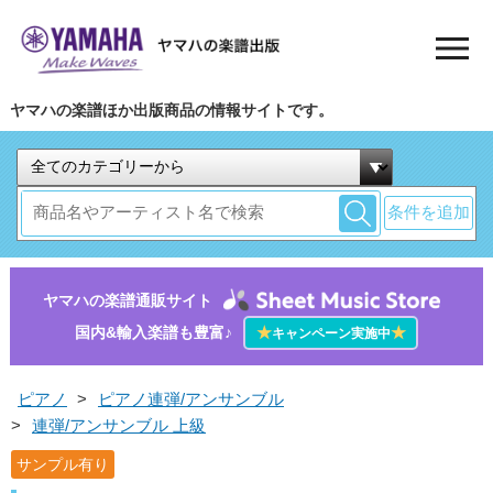
ヤマハの楽譜ほか出版商品の情報サイトです。
条件を追加
ヤマハの楽譜通販サイト
国内&輸入楽譜も豊富♪
★
★
キャンペーン実施中
ピアノ
>
ピアノ連弾/アンサンブル
>
連弾/アンサンブル 上級
サンプル有り