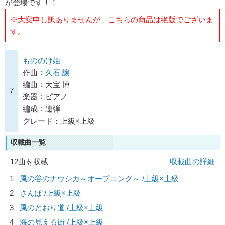
が登場です！！
※大変申し訳ありませんが、こちらの商品は絶版でございま
す。
もののけ姫
作曲：
久石 譲
編曲：大宝 博
7
楽器：ピアノ
編成：連弾
グレード：上級×上級
収載曲一覧
12曲を収載
収載曲の詳細
1
風の谷のナウシカ～オープニング～ /上級×上級
2
さんぽ /上級×上級
3
風のとおり道 /上級×上級
4
海の見える街 /上級×上級