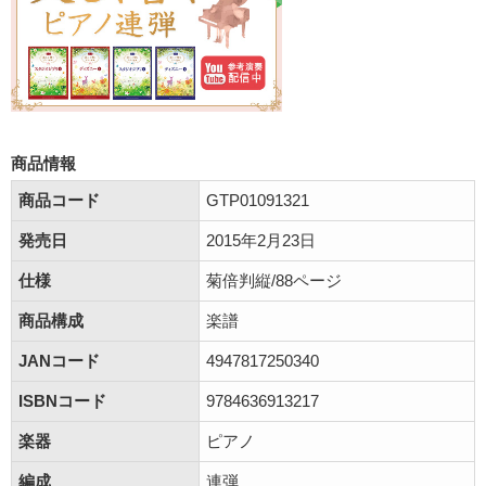
商品情報
商品コード
GTP01091321
発売日
2015年2月23日
仕様
菊倍判縦/88ページ
商品構成
楽譜
JANコード
4947817250340
ISBNコード
9784636913217
楽器
ピアノ
編成
連弾