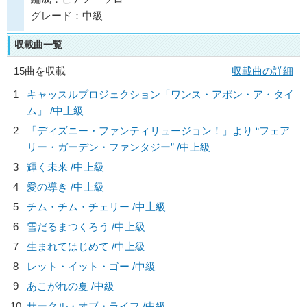
グレード：中級
収載曲一覧
15曲を収載
収載曲の詳細
1
キャッスルプロジェクション「ワンス・アポン・ア・タイ
ム」 /中上級
2
「ディズニー・ファンティリュージョン！」より “フェア
リー・ガーデン・ファンタジー” /中上級
3
輝く未来 /中上級
4
愛の導き /中上級
5
チム・チム・チェリー /中上級
6
雪だるまつくろう /中上級
7
生まれてはじめて /中上級
8
レット・イット・ゴー /中級
9
あこがれの夏 /中級
10
サークル・オブ・ライフ /中級