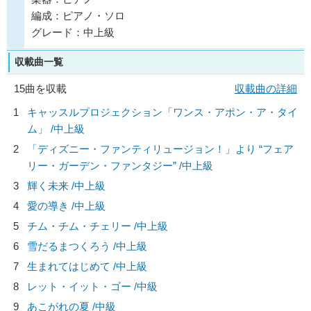
編成：ピアノ・ソロ
グレード：中上級
収載曲一覧
15曲を収載
収載曲の詳細
1
キャッスルプロジェクション「ワンス・アポン・ア・タイ
ム」 /中上級
2
「ディズニー・ファンティリュージョン！」より “フェア
リー・ガーデン・ファンタジー” /中上級
3
輝く未来 /中上級
4
愛の導き /中上級
5
チム・チム・チェリー /中上級
6
雪だるまつくろう /中上級
7
生まれてはじめて /中上級
8
レット・イット・ゴー /中級
9
あこがれの夏 /中級