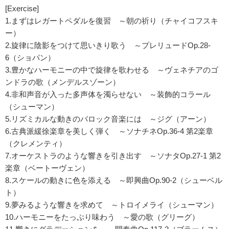
[Exercise]
1.まずはレガートペダルを復習 ～朝の祈り（チャイコフスキ
ー）
2.旋律に陰影をつけて思いきり歌う ～プレリュードOp.28-
6（ショパン）
3.豊かなハーモニーの中で旋律を歌わせる ～ヴェネチアのゴ
ンドラの歌（メンデルスゾーン）
4.非和声音が入った多声体を濁らせない ～装飾的コラール
（シューマン）
5.リズミカルな動きのバロック音楽には ～ジグ（アーン）
6.古典派緩徐楽章を美しく弾く ～ソナチネOp.36-4 第2楽章
（クレメンティ）
7.オーケストラのような響きを引き出す ～ソナタOp.27-1 第2
楽章（ベートーヴェン）
8.スケールの動きに色を添える ～即興曲Op.90-2（シューベル
ト）
9.夢みるような響きを求めて ～トロイメライ（シューマン）
10.ハーモニーをたっぷり味わう ～愛の歌（グリーグ）