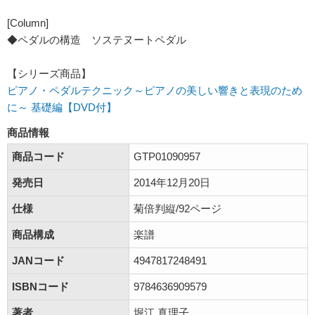
[Column]
◆ペダルの構造 ソステヌートペダル
【シリーズ商品】
ピアノ・ペダルテクニック～ピアノの美しい響きと表現のため
に～ 基礎編【DVD付】
商品情報
商品コード
GTP01090957
発売日
2014年12月20日
仕様
菊倍判縦/92ページ
商品構成
楽譜
JANコード
4947817248491
ISBNコード
9784636909579
著者
堀江 真理子