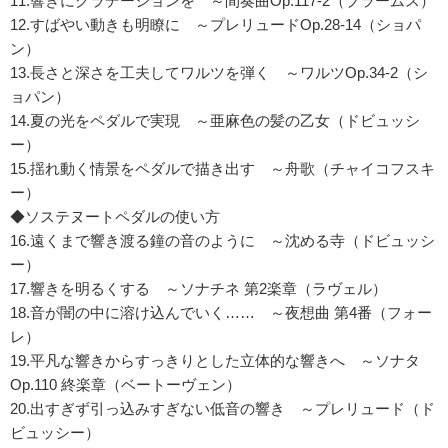
11.響きにグラデーションを ～間奏曲Op.117-2（ブラームス）
12.すばやい動きも明瞭に ～プレリュードOp.28-14（ショパ
ン）
13.長さと深さを工夫してワルツを弾く ～ワルツOp.34-2（シ
ョパン）
14.夏の光をペダルで実現 ～亜麻色の髪の乙女（ドビュッシ
ー）
15.揺れ動く情景をペダルで描き出す ～舟歌（チャイコフスキ
ー）
◆ソステヌートペダルの使い方
16.遠くまで響き渡る鐘の音のように ～沈める寺（ドビュッシ
ー）
17.響きを明るくする ～ソナチネ 第2楽章（ラヴェル）
18.音が闇の中に溶け込んでいく…… ～夜想曲 第4番（フォー
レ）
19.平凡な響きからすっきりとした立体的な響きへ ～ソナタ
Op.110 終楽章（ベートーヴェン）
20.出すぎず引っ込みすぎない低音の響き ～プレリュード（ド
ビュッシー）