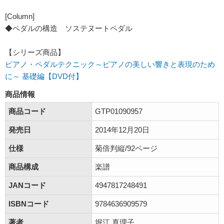
[Column]
◆ペダルの構造 ソステヌートペダル
【シリーズ商品】
ピアノ・ペダルテクニック～ピアノの美しい響きと表現のため
に～ 基礎編【DVD付】
商品情報
商品コード
GTP01090957
発売日
2014年12月20日
仕様
菊倍判縦/92ページ
商品構成
楽譜
JANコード
4947817248491
ISBNコード
9784636909579
著者
堀江 真理子