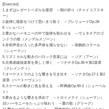
[Exercise]
1.まずはレガートペダルを復習 ～朝の祈り（チャイコフスキ
ー）
2.旋律に陰影をつけて思いきり歌う ～プレリュードOp.28-
6（ショパン）
3.豊かなハーモニーの中で旋律を歌わせる ～ヴェネチアのゴ
ンドラの歌（メンデルスゾーン）
4.非和声音が入った多声体を濁らせない ～装飾的コラール
（シューマン）
5.リズミカルな動きのバロック音楽には ～ジグ（アーン）
6.古典派緩徐楽章を美しく弾く ～ソナチネOp.36-4 第2楽章
（クレメンティ）
7.オーケストラのような響きを引き出す ～ソナタOp.27-1 第2
楽章（ベートーヴェン）
8.スケールの動きに色を添える ～即興曲Op.90-2（シューベル
ト）
9.夢みるような響きを求めて ～トロイメライ（シューマン）
10.ハーモニーをたっぷり味わう ～愛の歌（グリーグ）