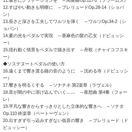
11.響きにグラデーションを ～間奏曲Op.117-2（ブラームス）
12.すばやい動きも明瞭に ～プレリュードOp.28-14（ショパ
ン）
13.長さと深さを工夫してワルツを弾く ～ワルツOp.34-2（シ
ョパン）
14.夏の光をペダルで実現 ～亜麻色の髪の乙女（ドビュッシ
ー）
15.揺れ動く情景をペダルで描き出す ～舟歌（チャイコフスキ
ー）
◆ソステヌートペダルの使い方
16.遠くまで響き渡る鐘の音のように ～沈める寺（ドビュッシ
ー）
17.響きを明るくする ～ソナチネ 第2楽章（ラヴェル）
18.音が闇の中に溶け込んでいく…… ～夜想曲 第4番（フォー
レ）
19.平凡な響きからすっきりとした立体的な響きへ ～ソナタ
Op.110 終楽章（ベートーヴェン）
20.出すぎず引っ込みすぎない低音の響き ～プレリュード（ド
ビュッシー）