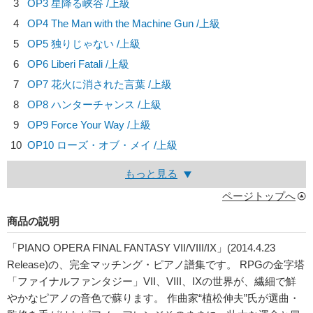
3
OP3 星降る峡谷 /上級
4
OP4 The Man with the Machine Gun /上級
5
OP5 独りじゃない /上級
6
OP6 Liberi Fatali /上級
7
OP7 花火に消された言葉 /上級
8
OP8 ハンターチャンス /上級
9
OP9 Force Your Way /上級
10
OP10 ローズ・オブ・メイ /上級
もっと見る
ページトップへ
商品の説明
「PIANO OPERA FINAL FANTASY VII/VIII/IX」(2014.4.23
Release)の、完全マッチング・ピアノ譜集です。 RPGの金字塔
「ファイナルファンタジー」VII、VIII、IXの世界が、繊細で鮮
やかなピアノの音色で蘇ります。 作曲家“植松伸夫”氏が選曲・