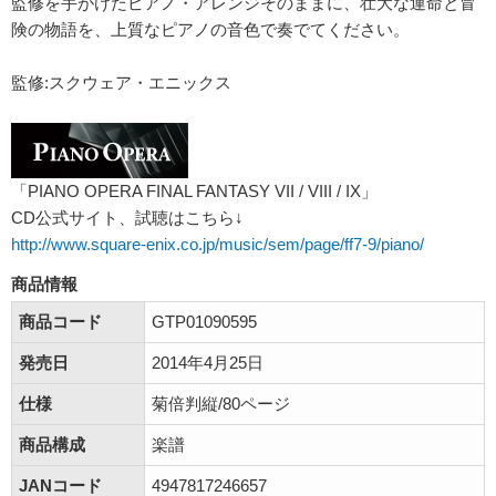
監修を手がけたピアノ・アレンジそのままに、壮大な運命と冒
険の物語を、上質なピアノの音色で奏でてください。
監修:スクウェア・エニックス
「PIANO OPERA FINAL FANTASY VII / VIII / IX」
CD公式サイト、試聴はこちら↓
http://www.square-enix.co.jp/music/sem/page/ff7-9/piano/
商品情報
商品コード
GTP01090595
発売日
2014年4月25日
仕様
菊倍判縦/80ページ
商品構成
楽譜
JANコード
4947817246657