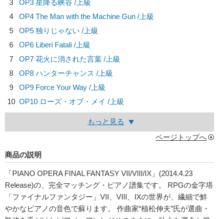
3
OP3 星降る峡谷 /上級
4
OP4 The Man with the Machine Gun /上級
5
OP5 独りじゃない /上級
6
OP6 Liberi Fatali /上級
7
OP7 花火に消された言葉 /上級
8
OP8 ハンターチャンス /上級
9
OP9 Force Your Way /上級
10
OP10 ローズ・オブ・メイ /上級
もっと見る
ページトップへ
商品の説明
「PIANO OPERA FINAL FANTASY VII/VIII/IX」(2014.4.23
Release)の、完全マッチング・ピアノ譜集です。 RPGの金字塔
「ファイナルファンタジー」VII、VIII、IXの世界が、繊細で鮮
やかなピアノの音色で蘇ります。 作曲家“植松伸夫”氏が選曲・