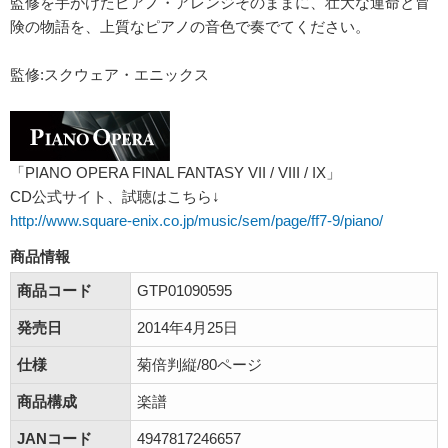
監修を手がけたピアノ・アレンジそのままに、壮大な運命と冒
険の物語を、上質なピアノの音色で奏でてください。
監修:スクウェア・エニックス
「PIANO OPERA FINAL FANTASY VII / VIII / IX」
CD公式サイト、試聴はこちら↓
http://www.square-enix.co.jp/music/sem/page/ff7-9/piano/
商品情報
商品コード
GTP01090595
発売日
2014年4月25日
仕様
菊倍判縦/80ページ
商品構成
楽譜
JANコード
4947817246657