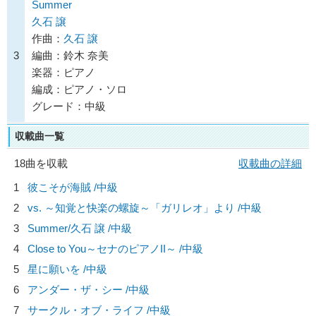
Summer
久石 譲
作曲：
久石 譲
3
編曲：鈴木 奈美
楽器：ピアノ
編成：ピアノ・ソロ
グレード：中級
収載曲一覧
18曲を収載
収載曲の詳細
1
彼こそが海賊 /中級
2
vs. ～知覚と快楽の螺旋～「ガリレオ」より /中級
3
Summer/
久石 譲
/中級
4
Close to You～セナのピアノII～ /中級
5
星に願いを /中級
6
アンダー・ザ・シー /中級
7
サークル・オブ・ライフ /中級