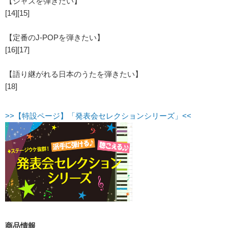
【ジャズを弾きたい】
[14][15]
【定番のJ-POPを弾きたい】
[16][17]
【語り継がれる日本のうたを弾きたい】
[18]
>>【特設ページ】「発表会セレクションシリーズ」<<
商品情報