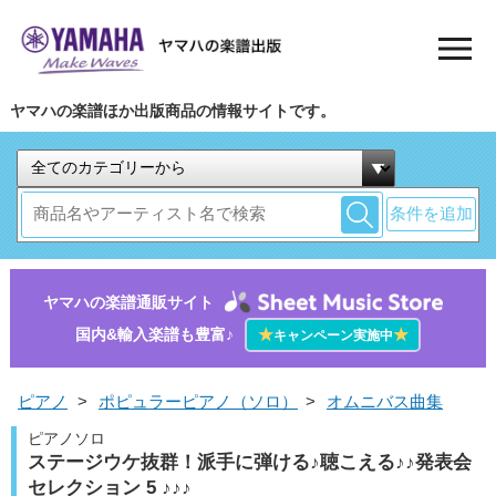
ヤマハの楽譜ほか出版商品の情報サイトです。
条件を追加
ヤマハの楽譜通販サイト
国内&輸入楽譜も豊富♪
★
★
キャンペーン実施中
ピアノ
>
ポピュラーピアノ（ソロ）
>
オムニバス曲集
ピアノソロ
ステージウケ抜群！派手に弾ける♪聴こえる♪♪発表会
セレクション 5 ♪♪♪