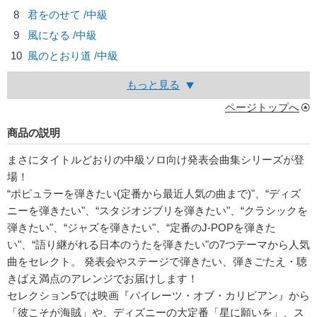
8
君をのせて /中級
9
風になる /中級
10
風のとおり道 /中級
もっと見る
ページトップへ
商品の説明
まさにタイトルどおりの中級ソロ向け発表会曲集シリーズが登
場！
“ポピュラーを弾きたい(定番から最近人気の曲まで)"、“ディズ
ニーを弾きたい"、“スタジオジブリを弾きたい"、“クラシックを
弾きたい"、“ジャズを弾きたい"、“定番のJ-POPを弾きた
い"、“語り継がれる日本のうたを弾きたい"の7つテーマから人気
曲をセレクト。 発表会やステージで弾きたい、弾きごたえ・聴
きばえ満点のアレンジでお届けします！
セレクション5では映画『パイレーツ・オブ・カリビアン』から
「彼こそが海賊」や、ディズニーの大定番「星に願いを」、ス