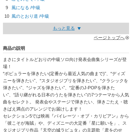
9
風になる /中級
10
風のとおり道 /中級
もっと見る
ページトップへ
商品の説明
まさにタイトルどおりの中級ソロ向け発表会曲集シリーズが登
場！
“ポピュラーを弾きたい(定番から最近人気の曲まで)"、“ディズ
ニーを弾きたい"、“スタジオジブリを弾きたい"、“クラシックを
弾きたい"、“ジャズを弾きたい"、“定番のJ-POPを弾きた
い"、“語り継がれる日本のうたを弾きたい"の7つテーマから人気
曲をセレクト。 発表会やステージで弾きたい、弾きごたえ・聴
きばえ満点のアレンジでお届けします！
セレクション5では映画『パイレーツ・オブ・カリビアン』から
「彼こそが海賊」や、ディズニーの大定番「星に願いを」、ス
タジオジブリ作品『天空の城ラピュタ』の主題歌「君をのせ