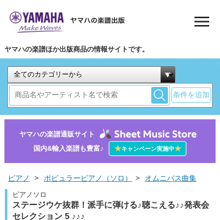
ヤマハの楽譜ほか出版商品の情報サイトです。
条件を追加
ヤマハの楽譜通販サイト
国内&輸入楽譜も豊富♪
★
★
キャンペーン実施中
ピアノ
>
ポピュラーピアノ（ソロ）
>
オムニバス曲集
ピアノソロ
ステージウケ抜群！派手に弾ける♪聴こえる♪♪発表会
セレクション 5 ♪♪♪