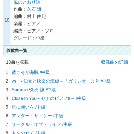
風のとおり道
作曲：
久石 譲
編曲：村上 由紀
10
楽器：ピアノ
編成：ピアノ・ソロ
グレード：中級
収載曲一覧
18曲を収載
収載曲の詳細
1
彼こそが海賊 /中級
2
vs. ～知覚と快楽の螺旋～「ガリレオ」より /中級
3
Summer/
久石 譲
/中級
4
Close to You～セナのピアノII～ /中級
5
星に願いを /中級
6
アンダー・ザ・シー /中級
7
サークル・オブ・ライフ /中級
8
君をのせて /中級