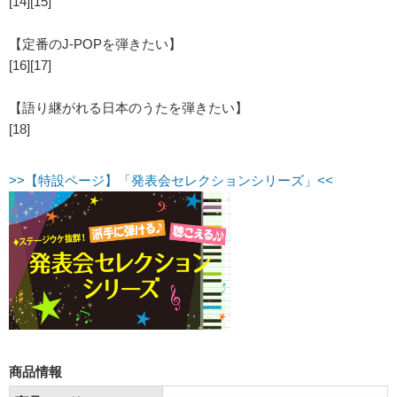
[14][15]
【定番のJ-POPを弾きたい】
[16][17]
【語り継がれる日本のうたを弾きたい】
[18]
>>【特設ページ】「発表会セレクションシリーズ」<<
商品情報