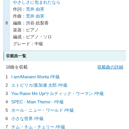
やさしさに包まれたなら
作詞：
荒井 由実
作曲：
荒井 由実
8
編曲：渋谷 絵梨香
楽器：ピアノ
編成：ピアノ・ソロ
グレード：中級
収載曲一覧
18曲を収載
収載曲の詳細
1
I am/
Manami Morita
/中級
2
エトピリカ/
葉加瀬 太郎
/中級
3
You Raise Me Up/
ケルティック・ウーマン
/中級
4
SPEC - Main Theme - /中級
5
ホール・ニュー・ワールド /中級
6
小さな世界 /中級
7
チム・チム・チェリー /中級