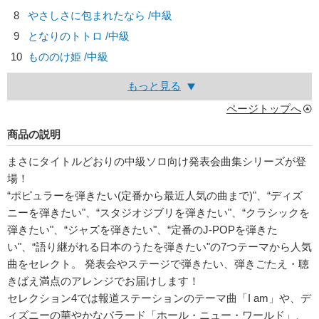
8
やさしさに包まれたなら /中級
9
となりのトトロ /中級
10
もののけ姫 /中級
もっと見る
ページトップへ
商品の説明
まさにタイトルどおりの中級ソロ向け発表会曲集シリーズが登
場！
“ポピュラーを弾きたい(定番から最近人気の曲まで)"、“ディズ
ニーを弾きたい"、“スタジオジブリを弾きたい"、“クラシックを
弾きたい"、“ジャズを弾きたい"、“定番のJ-POPを弾きた
い"、“語り継がれる日本のうたを弾きたい"の7つテーマから人気
曲をセレクト。 発表会やステージで弾きたい、弾きごたえ・聴
きばえ満点のアレンジでお届けします！
セレクション4では報道ステーションのテーマ曲「I am」や、デ
ィズニーの華やかなバラード「ホール・ニュー・ワールド」、