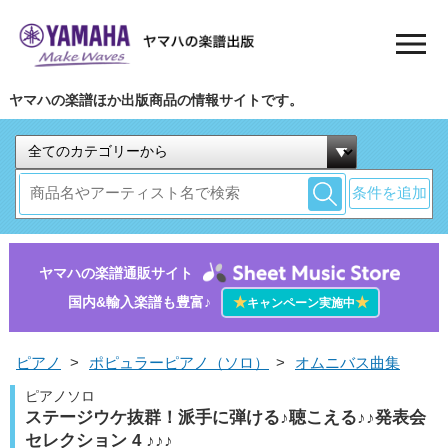
ヤマハの楽譜ほか出版商品の情報サイトです。
条件を追加
ヤマハの楽譜通販サイト
国内&輸入楽譜も豊富♪
★
★
キャンペーン実施中
ピアノ
>
ポピュラーピアノ（ソロ）
>
オムニバス曲集
ピアノソロ
ステージウケ抜群！派手に弾ける♪聴こえる♪♪発表会
セレクション 4 ♪♪♪