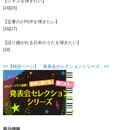
【ジャズを弾きたい】
[14][15]
【定番のJ-POPを弾きたい】
[16][17]
【語り継がれる日本のうたを弾きたい】
[18]
>>【特設ページ】「発表会セレクションシリーズ」<<
商品情報