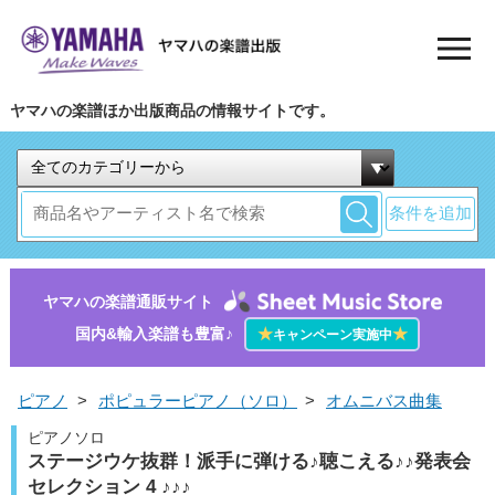
ヤマハの楽譜ほか出版商品の情報サイトです。
条件を追加
ヤマハの楽譜通販サイト
国内&輸入楽譜も豊富♪
★
★
キャンペーン実施中
ピアノ
>
ポピュラーピアノ（ソロ）
>
オムニバス曲集
ピアノソロ
ステージウケ抜群！派手に弾ける♪聴こえる♪♪発表会
セレクション 4 ♪♪♪