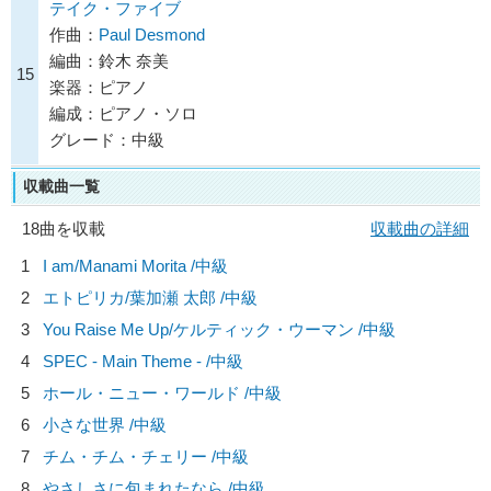
テイク・ファイブ
作曲：
Paul Desmond
編曲：鈴木 奈美
15
楽器：ピアノ
編成：ピアノ・ソロ
グレード：中級
収載曲一覧
18曲を収載
収載曲の詳細
1
I am/
Manami Morita
/中級
2
エトピリカ/
葉加瀬 太郎
/中級
3
You Raise Me Up/
ケルティック・ウーマン
/中級
4
SPEC - Main Theme - /中級
5
ホール・ニュー・ワールド /中級
6
小さな世界 /中級
7
チム・チム・チェリー /中級
8
やさしさに包まれたなら /中級