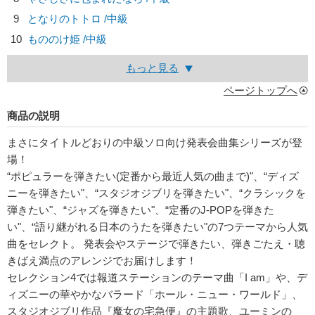
9
となりのトトロ /中級
10
もののけ姫 /中級
もっと見る
ページトップへ
商品の説明
まさにタイトルどおりの中級ソロ向け発表会曲集シリーズが登
場！
“ポピュラーを弾きたい(定番から最近人気の曲まで)"、“ディズ
ニーを弾きたい"、“スタジオジブリを弾きたい"、“クラシックを
弾きたい"、“ジャズを弾きたい"、“定番のJ-POPを弾きた
い"、“語り継がれる日本のうたを弾きたい"の7つテーマから人気
曲をセレクト。 発表会やステージで弾きたい、弾きごたえ・聴
きばえ満点のアレンジでお届けします！
セレクション4では報道ステーションのテーマ曲「I am」や、デ
ィズニーの華やかなバラード「ホール・ニュー・ワールド」、
スタジオジブリ作品『魔女の宅急便』の主題歌、ユーミンの