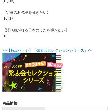
[14][15]
【定番のJ-POPを弾きたい】
[16][17]
【語り継がれる日本のうたを弾きたい】
[18]
>>【特設ページ】「発表会セレクションシリーズ」<<
商品情報